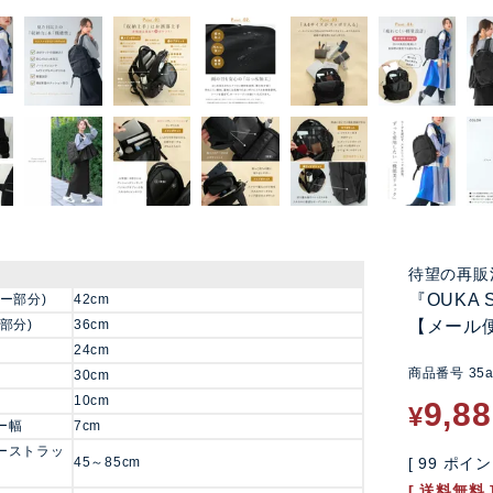
待望の再販
『OUKA
ー部分)
42cm
部分)
36cm
【メール
24cm
商品番号
35
30cm
10cm
9,8
¥
ー幅
7cm
ーストラッ
45～85cm
[
99
ポイン
送料無料