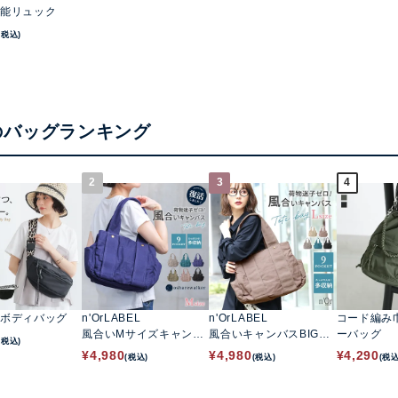
能リュック
(税込)
のバッグランキング
2
3
4
ボディバッグ
n'OrLABEL
n'OrLABEL
コード編み
風合いMサイズキャンバ
風合いキャンバスBIGト
ーバッグ
(税込)
ストートバッグ
ートバッグ
¥
4,980
¥
4,980
¥
4,290
(税込)
(税込)
(税込