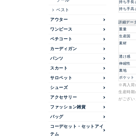
ソール
持ち手長
持ち手高
ベスト
アウター
詳細デー
ワンピース
重量
生産国
ペチコート
素材
カーディガン
透け感
パンツ
伸縮性
スカート
裏地
ポケット
サロペット
※再入荷
シューズ
生産時期
アクセサリー
がござい
ファッション雑貨
バッグ
コーデセット・セットアイ
テム