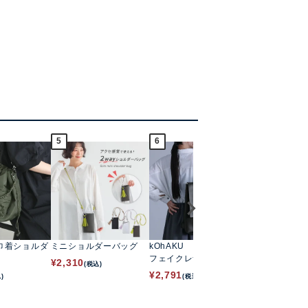
5
6
7
巾着ショルダ
ミニショルダーバッグ
kOhAKU
アクティブボ
フェイクレザーカブセリ
¥
2,310
¥
4,980
(税込)
(税込)
ュック
¥
2,791
)
(税込)