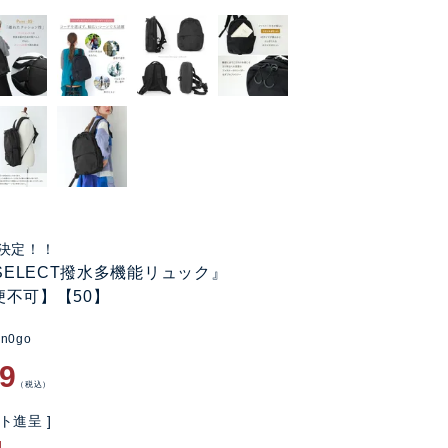
決定！！
 SELECT撥水多機能リュック』
便不可】【50】
an0go
89
税込
ト進呈 ]