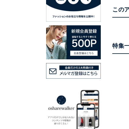
この
特集