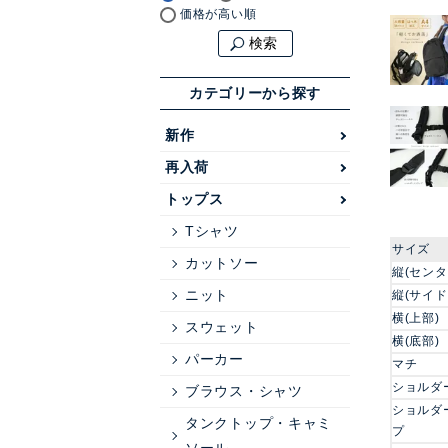
価格が高い順
検索
カテゴリーから探す
新作
再入荷
トップス
Tシャツ
サイズ
カットソー
縦(センタ
ニット
縦(サイド
横(上部)
スウェット
横(底部)
パーカー
マチ
ショルダ
ブラウス・シャツ
ショルダ
タンクトップ・キャミ
プ