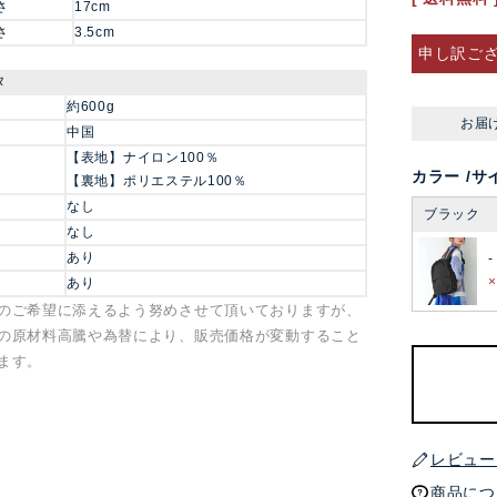
さ
17cm
さ
3.5cm
申し訳ご
タ
約600g
お届
中国
【表地】ナイロン100％
カラー
サ
【裏地】ポリエステル100％
なし
ブラック
なし
あり
-
あり
のご希望に添えるよう努めさせて頂いておりますが、
の原材料高騰や為替により、販売価格が変動すること
ます。
レビュー
商品につ