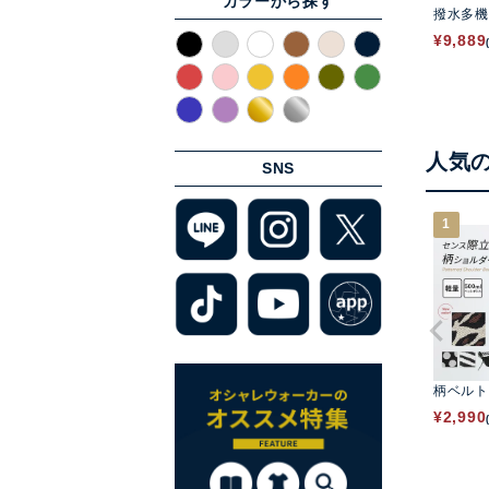
カラーから探す
撥水多機
¥
9,889
人気
SNS
1
柄ベルト
¥
2,990