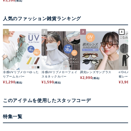
¥
5,390
(税込)
人気のファッション雑貨ランキング
1
2
3
4
冷感UVリブメローゆった
冷感UVリブメローフェイ
調光レンズサングラス
n'OrLA
りアームカバー
ス＆ネックカバー
裾レー
¥
2,990
(税込)
¥
1,290
¥
1,590
¥
3,96
(税込)
(税込)
このアイテムを使用したスタッフコーデ
特集一覧