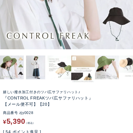
嬉しい撥水加工付きのツバ広サファリハット♪
『CONTROL FREAKツバ広サファリハット』
【メール便不可】【20】
商品番号
zjy0028
5,390
¥
税込
[
54
ポイント進呈 ]