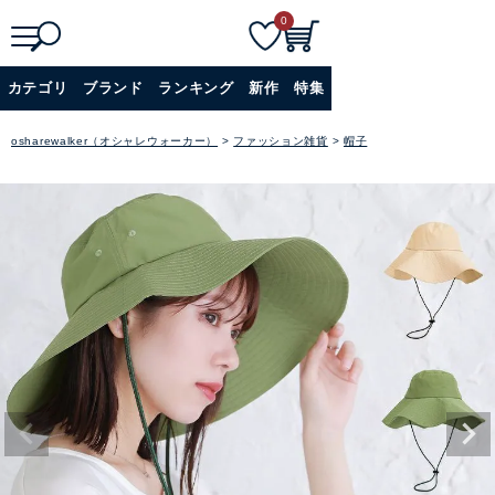
0
検
詳細検索
カテゴリ
ブランド
ランキング
新作
特集
索
+
osharewalker（オシャレウォーカー）
ファッション雑貨
帽子