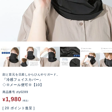
顔と首元を日差しからひんやりガード。
『冷感フェイスカバー』
◇※メール便可※【10】
商品番号
zly0289
1,980
¥
税込
[
20
ポイント進呈 ]