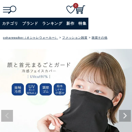
0
検
詳細検索
カテゴリ
ブランド
ランキング
新作
特集
索
+
osharewalker（オシャレウォーカー）
ファッション雑貨
雑貨その他