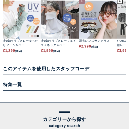
1
2
3
4
冷感UVリブメローゆった
冷感UVリブメローフェイ
調光レンズサングラス
n'OrLA
りアームカバー
ス＆ネックカバー
裾レー
¥
2,990
(税込)
¥
1,290
¥
1,590
¥
3,96
(税込)
(税込)
このアイテムを使用したスタッフコーデ
特集一覧
カテゴリーから探す
category search