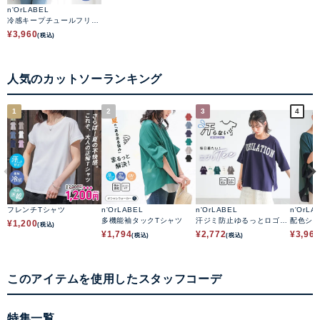
n'OrLABEL
冷感キープチュールフリル
ドッキングカットソー
¥
3,960
(税込)
人気のカットソーランキング
1
2
3
4
フレンチTシャツ
n'OrLABEL
n'OrLABEL
n'OrLA
多機能袖タックTシャツ
汗ジミ防止ゆるっとロゴT
配色シ
¥
1,200
(税込)
シャツ
ップス
¥
1,794
¥
2,772
¥
3,96
(税込)
(税込)
このアイテムを使用したスタッフコーデ
特集一覧