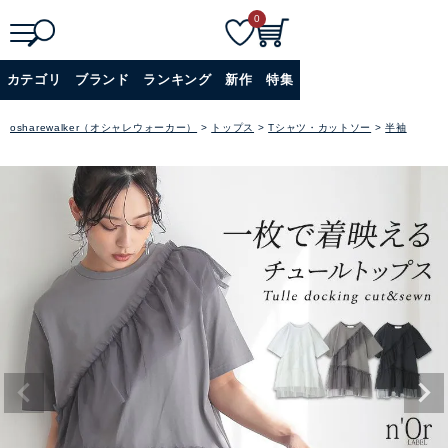
0
検
詳細検索
カテゴリ
ブランド
ランキング
新作
特集
索
+
osharewalker（オシャレウォーカー）
トップス
Tシャツ・カットソー
半袖