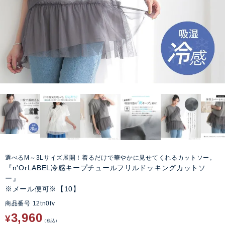
選べるM～3Lサイズ展開！着るだけで華やかに見せてくれるカットソー。
『n'OrLABEL冷感キープチュールフリルドッキングカットソ
ー』
※メール便可※【10】
商品番号
12tn0fv
3,960
¥
税込