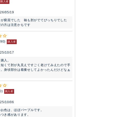
購入者
26/05/19
分が窮屈でした　袖も肘がでてぴっちりでした

型の方は注意かもです
190
購入者
25/10/17
購入。

に短くて肘が丸見えですごく老けてみえたので手
た。身頃部分は着痩せしてよかったんだけどなぁ
0
購入者
25/10/06
お色は、ほぼパープルです。

つき感があります。
