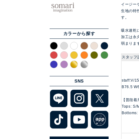
イージー
生地の特
す。
吸水速乾
カラーから探す
加工は永
弱まりま
スタッフ
staff:V/
SNS
B76.5 W
【普段着
Tops: S/
Bottoms: