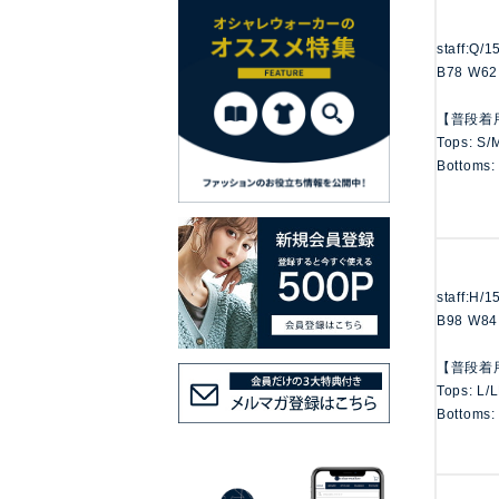
staff:Q/
B78 W62
【普段着
Tops: S/
Bottoms:
staff:H/
B98 W84
【普段着
Tops: L/
Bottoms: