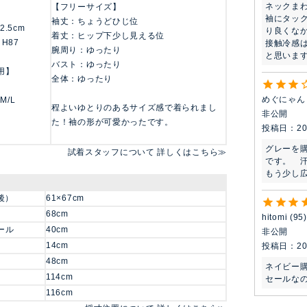
ネックまわ
【フリーサイズ】
袖にタッ
袖丈：ちょうどひじ位
62.5cm
り良くなか
着丈：ヒップ下少し見える位
 H87
接触冷感
腕周り：ゆったり
と思いま
バスト：ゆったり
用】
全体：ゆったり
めぐにゃん
 M/L
程よいゆとりのあるサイズ感で着られまし
非公開
た！袖の形が可愛かったです。
投稿日
20
グレーを
試着スタッフについて 詳しくはこちら≫
です。　
もう少し広
後）
61×67cm
68cm
hitomi
95
ール
40cm
非公開
14cm
投稿日
20
48cm
ネイビー購
114cm
セールな
116cm