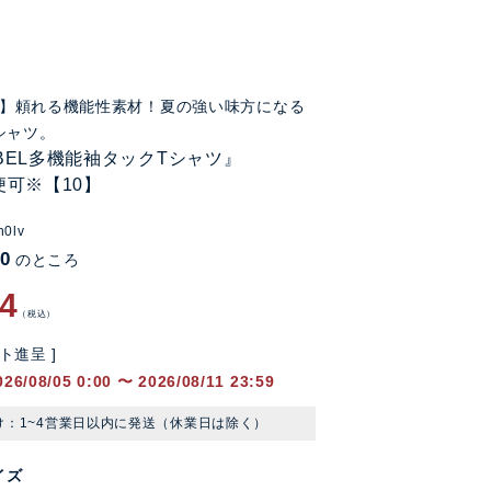
FF】頼れる機能性素材！夏の強い味方になる
シャツ。
LABEL多機能袖タックTシャツ』
便可※【10】
n0lv
90
のところ
94
税込
ト進呈 ]
026/08/05 0:00
〜
2026/08/11 23:59
け：1~4営業日以内に発送（休業日は除く）
イズ