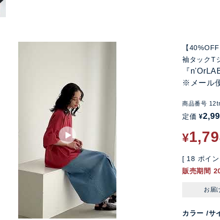
【40%O
袖タックT
『n'Or
※メール
商品番号
12t
2,9
定価
¥
1,7
¥
[
18
ポイン
販売期間
2
お届
カラー
サ