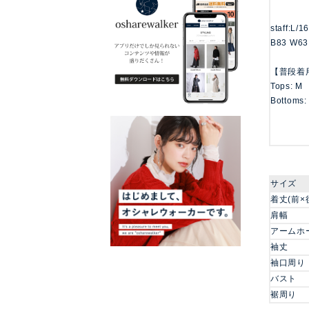
staff:L/1
B83 W63
【普段着
Tops: M
Bottoms:
サイズ
着丈(前×
肩幅
アームホ
袖丈
袖口周り
バスト
裾周り