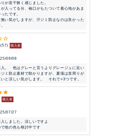
りが若干狭く感じました。

クが入ってる分、袖口がもたついて着心地があま
ったです。

は無い気がしますが、汗ジミ防止なのは良かった
す。
57
購入者
25/09/08
購入。　色はグレーと言うよりグレージュに近い
汗ジミ防止素材で助かりますが、夏場は首周りが
いと涼しい気がします。　それで⭐️3つです。
購入者
25/07/27
入しました。涼しいですよ

ので他の色も検討中です