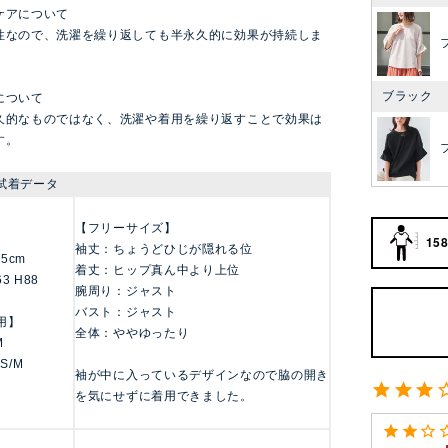
ケアについて
性なので、洗濯を繰り返しても半永久的に効果が持続しま
ブラック
について
久的なものではなく、洗濯や着用を繰り返すことで効果は
す。
試着データ
【フリーサイズ】
158
袖丈：ちょうどひじが隠れる位
155cm
着丈：ヒップ真ん中より上位
63 H88
腕周り：ジャスト
バスト：ジャスト
用】
全体：ややゆったり
M
 S/M
袖が中に入っているデザインなので脇の開き
を気にせずに着用できました。