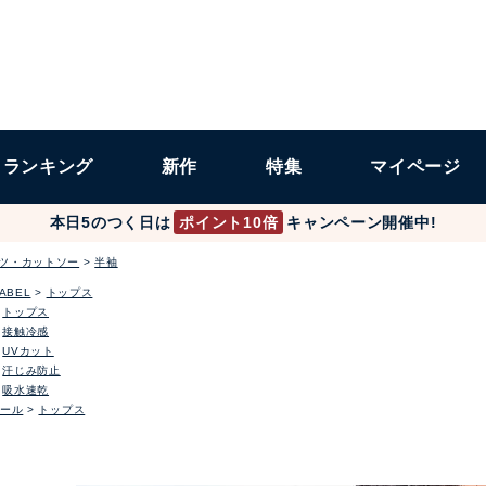
ランキング
新作
特集
マイページ
本日5のつく日は
ポイント10倍
キャンペーン開催中!
ャツ・カットソー
半袖
LABEL
トップス
トップス
接触冷感
UVカット
汗じみ防止
吸水速乾
ール
トップス