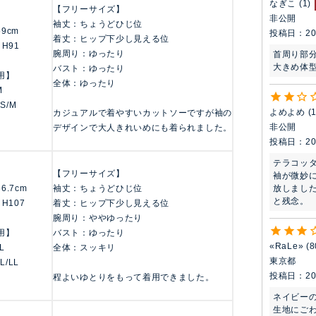
なぎこ
1
【フリーサイズ】
非公開
袖丈：ちょうどひじ位
159cm
投稿日
20
着丈：ヒップ下少し見える位
 H91
腕周り：ゆったり
首周り部
大きめ体
バスト：ゆったり
用】
全体：ゆったり
M
 S/M
よめよめ
カジュアルで着やすいカットソーですが袖の
非公開
デザインで大人きれいめにも着られました。
投稿日
20
テラコッタ
【フリーサイズ】
袖が微妙
放しまし
156.7cm
袖丈：ちょうどひじ位
と残念。
 H107
着丈：ヒップ下少し見える位
腕周り：ややゆったり
用】
バスト：ゆったり
«RaLe»
8
LL
全体：スッキリ
東京都
 L/LL
投稿日
20
程よいゆとりをもって着用できました。
ネイビーの
生地にごわ