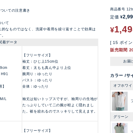
商品番号
12t
についての注意書き
2,9
定価
¥
ついて
1,4
¥
久的なものではなく、洗濯や着用を繰り返すことで効果は
す。
試着データ
[
15
ポイン
販売期間
2
【フリーサイズ】
お届
袖丈：ひじ上15cm位
159cm
着丈：太もも真ん中より上位
 H91
腕周り：ゆったり
カラー
サ
バスト：ゆったり
オフホワイ
用】
全体：ゆったり
 M/L
袖丈は短いトップスですが、袖周りの生地が
たっぷりしていて二の腕が程よく隠れまし
た。裾を絞れるのでスッキリして見えます。
グリーン
【フリーサイズ】