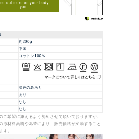
ind out more on your body
type
タ
約200g
中国
コットン100％
淡色のみあり
あり
なし
なし
のご希望に添えるよう努めさせて頂いておりますが、
の原材料高騰や為替により、販売価格が変動すること
ます。