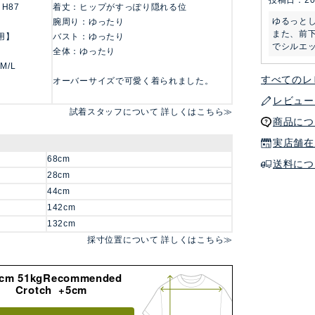
投稿日
20
 H87
着丈：ヒップがすっぽり隠れる位
ゆるっとし
腕周り：ゆったり
また、前
用】
バスト：ゆったり
でシルエ
全体：ゆったり
 M/L
すべてのレ
オーバーサイズで可愛く着られました。
レビュー
試着スタッフについて 詳しくはこちら≫
商品につ
実店舗在
68cm
送料につ
28cm
44cm
142cm
132cm
採寸位置について 詳しくはこちら≫
8cm 51kgRecommended
Crotch +5cm