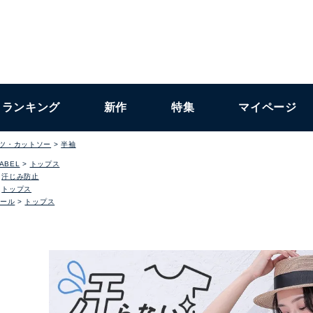
ランキング
新作
特集
マイページ
ャツ・カットソー
半袖
LABEL
トップス
汗じみ防止
トップス
ール
トップス