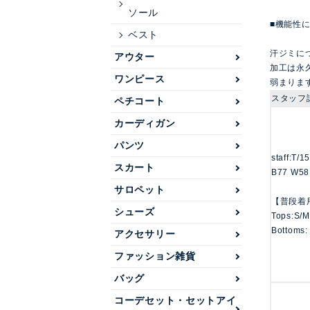
ソール
■機能性
ベスト
汗ジミに
アウター
加工は永
ワンピース
弱まりま
スタッフ
ペチコート
カーディガン
パンツ
staff:T/
スカート
B77 W58
サロペット
【普段着
シューズ
Tops:S/M
Bottoms:
アクセサリー
ファッション雑貨
バッグ
コーデセット・セットアイ