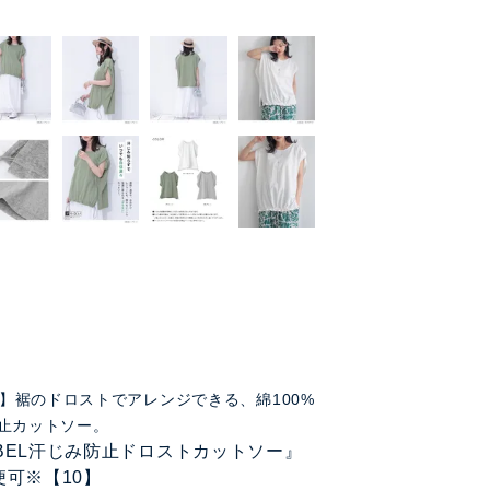
FF】裾のドロストでアレンジできる、綿100%
止カットソー。
LABEL汗じみ防止ドロストカットソー』
便可※【10】