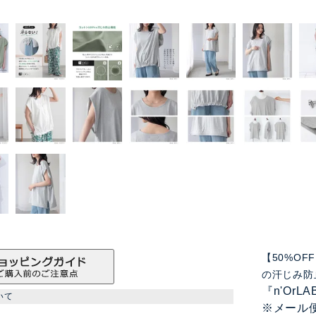
【50%O
の汗じみ防
『n'Or
いて
※メール