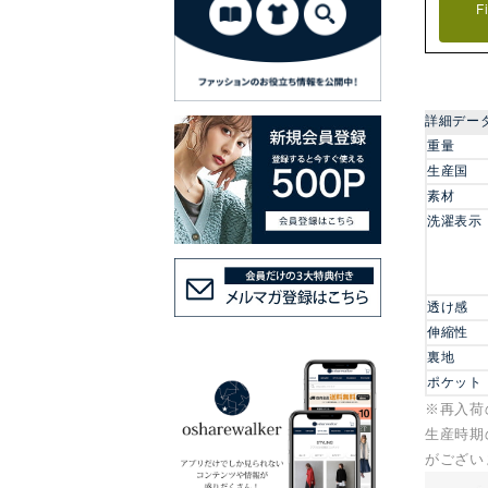
F
詳細デー
重量
生産国
素材
洗濯表示
透け感
伸縮性
裏地
ポケット
※再入荷
生産時期
がござい