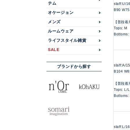
テム
staff:U/
B90 W75
オケージョン
メンズ
【普段着
Tops: M
ルームウェア
Bottoms:
ライフスタイル雑貨
SALE
staff:A/
ブランドから探す
B104 W8
【普段着
Tops: L/
Bottoms:
staff:L/1