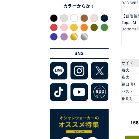
B83 W63
カラーから探す
【普段着
Tops: M
Bottoms:
SNS
サイズ
着丈
裄丈
袖口周り
バスト
裾周り
15