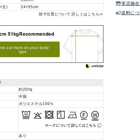
実店舗在
×丈)
24×55cm
送料につ
採寸位置について 詳しくはこちら≫
8cm 51kgRecommended
ind out more on your body
type
タ
約250g
中国
ポリエステル100％
あり