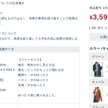
についての注意書き
商品番号
13t
て
3,5
¥
久的なものではなく、洗濯や着用を繰り返すことで効果は
す。
[
36
ポイン
ケアについて
お届
性なので、洗濯を繰り返しても半永久的に効果が持続しま
カラー
サ
試着データ
グリーン
【フリーサイズ】
158cm
袖丈：指先が少し見える位
4.5 H89.5
着丈：ヒップがちょうど隠れる位
腕周り：ややゆったり
用】
バスト：ややゆったり
キャメル
全体：ややゆったり
 S/M
ゆったり楽に着られました。
ブラック