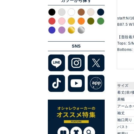
カラーから探す
staff:N/
B87.5 W
【普段着
Tops: S/
SNS
Bottoms:
サイズ
着丈(前/後
肩幅
アームホ
袖丈
袖口周り
バスト
裾周り