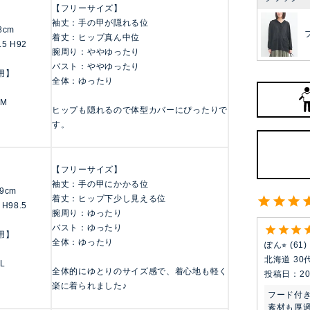
【フリーサイズ】
袖丈：手の甲が隠れる位
58cm
着丈：ヒップ真ん中位
.5 H92
腕周り：ややゆったり
バスト：ややゆったり
用】
全体：ゆったり
 M
ヒップも隠れるので体型カバーにぴったりで
す。
【フリーサイズ】
袖丈：手の甲にかかる位
59cm
着丈：ヒップ下少し見える位
 H98.5
腕周り：ゆったり
バスト：ゆったり
用】
全体：ゆったり
ぽん⭐︎
61
北海道
30
 L
全体的にゆとりのサイズ感で、着心地も軽く
投稿日
20
楽に着られました♪
フード付
素材も厚