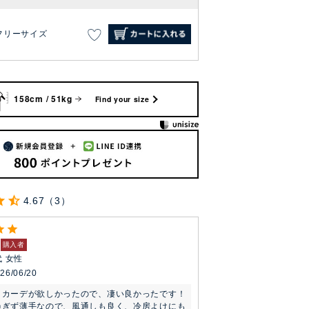
フリーサイズ
158cm / 51kg
Find your size
4.67
3
購入者
代
女性
26/06/20
きカーデが欲しかったので、凄い良かったです！

過ぎず薄手なので、風通しも良く、冷房よけにも