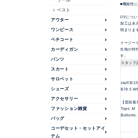
ソール
■機能性
ベスト
UVについ
アウター
加工は永
ワンピース
弱まりま
ペチコート
イージー
カーディガン
生地の特
す。
パンツ
スタッフ
スカート
サロペット
staff:B/
シューズ
B78.5 W6
アクセサリー
【普段着
ファッション雑貨
Tops: M
Bottoms:
バッグ
コーデセット・セットアイ
テム