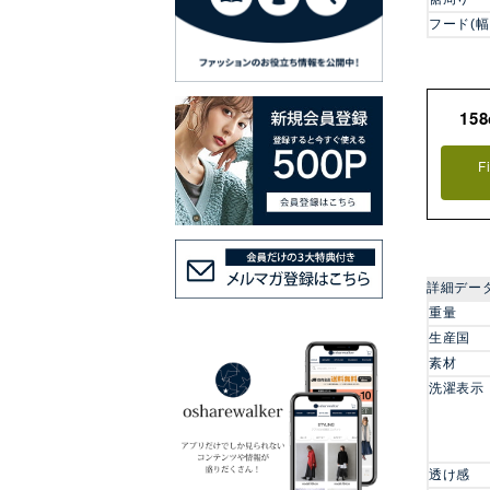
フード(幅
15
F
詳細デー
重量
生産国
素材
洗濯表示
透け感