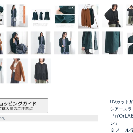
UVカット
シアースラ
『n'Or
いて
ン』
※メール