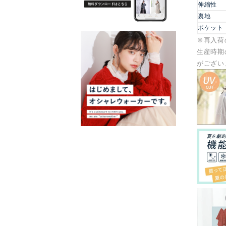
伸縮性
裏地
ポケット
※再入荷
生産時期
がござい