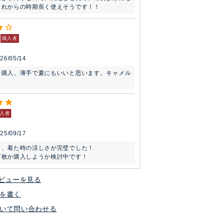
これからの時期長く使えそうです！！
購入者
26/05/14
を購入。薄手で夏にもいいと思います。キャメル
入者
25/09/17
、着た時の涼しさが完璧でした！

何枚か購入しようか検討中です！
ビューを見る
を書く
いて問い合わせる