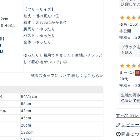
活躍して
【フリーサイズ】
袖丈：指の真ん中位
162cm
着丈：太ももにかかる位
ゆあ
156
70 H93.5
腕周り：ゆったり
非公開
バスト：ゆったり
投稿日
20
用】
全体：ゆったり
M
ブラック
 M
ゆったりと着用できました！生地がサラッと
して着心地がいいです◎
まー
1
購
試着スタッフについて 詳しくはこちら≫
20代
投稿日
20
生地の薄さ
)
64/72cm
色違いで
65cm
ール
42cm
すべてのレ
45cm
レビュー
20cm
132cm
商品につ
132cm