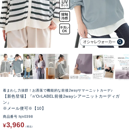
着まわし力抜群！お洒落で機能的な前後2wayサマーニットカーデ♪
【新色登場】『n'OrLABEL前後2wayシアーニットカーディガ
ン』
※メール便可※【10】
商品番号
hjn0398
3,960
¥
税込