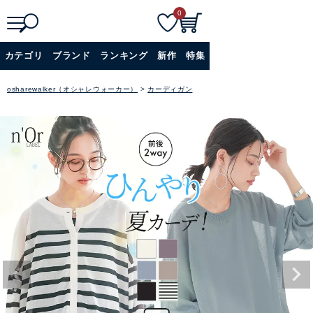
0
検
詳細検索
カテゴリ
ブランド
ランキング
新作
特集
索
+
osharewalker（オシャレウォーカー）
カーディガン