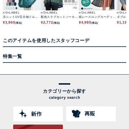
n'OrLABEL
n'OrLABEL
n'OrLABEL
n'OrLA
涼ニットUV五分袖ドルマ
配色スラブカットソーカー
総レースロングカーディガ
ダブル
ンカーディガン
ディガン
ン
ットカ
¥
3,960
¥
2,772
¥
4,980
¥
1,18
(税込)
(税込)
(税込)
このアイテムを使用したスタッフコーデ
特集一覧
カテゴリーから探す
category search