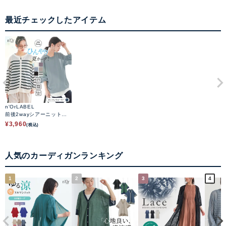
最近チェックしたアイテム
n'OrLABEL
前後2wayシアーニットカ
ーディガン
¥
3,960
(税込)
人気のカーディガンランキング
1
2
3
4