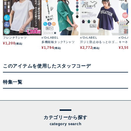
フレンチTシャツ
n'OrLABEL
n'OrLABEL
n'OrLA
多機能袖タックTシャツ
汗ジミ防止ゆるっとロゴT
キーネ
¥
1,200
(税込)
シャツ
ソーシ
¥
1,794
¥
2,772
¥
3,59
(税込)
(税込)
このアイテムを使用したスタッフコーデ
特集一覧
カテゴリーから探す
category search