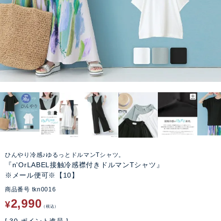
ひんやり冷感♪ゆるっとドルマンTシャツ。
『n'OrLABEL接触冷感襟付きドルマンTシャツ』
※メール便可※【10】
商品番号
tkn0016
2,990
¥
税込