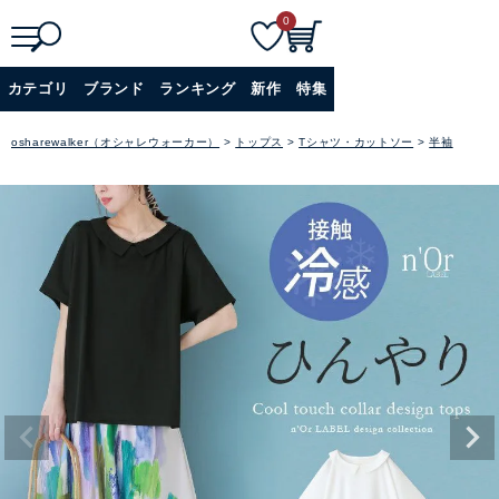
0
検
詳細検索
カテゴリ
ブランド
ランキング
新作
特集
索
+
osharewalker（オシャレウォーカー）
トップス
Tシャツ・カットソー
半袖