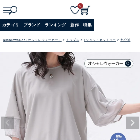
0
検
詳細検索
カテゴリ
ブランド
ランキング
新作
特集
索
+
osharewalker（オシャレウォーカー）
トップス
Tシャツ・カットソー
七分袖