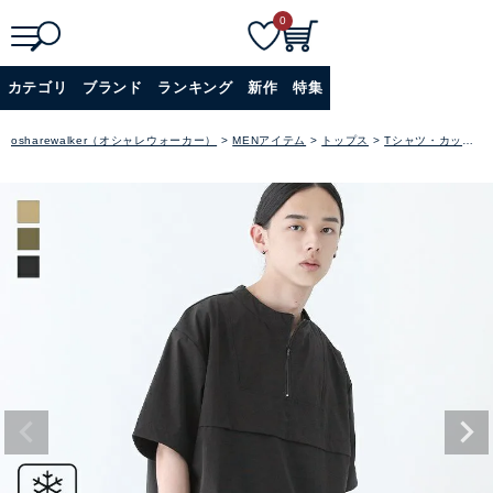
0
検
詳細検索
カテゴリ
ブランド
ランキング
新作
特集
索
+
osharewalker（オシャレウォーカー）
MENアイテム
トップス
Tシャツ・カットソー