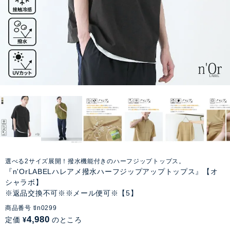
選べる2サイズ展開！撥水機能付きのハーフジップトップス。
『n'OrLABELハレアメ撥水ハーフジップアップトップス』【オ
シャラボ】
※返品交換不可※※メール便可※【5】
商品番号
tln0299
4,980
定価
のところ
¥