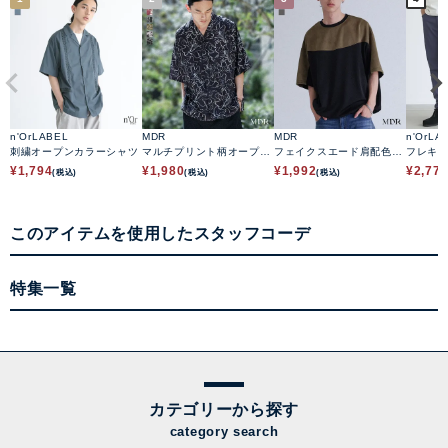
n'OrLABEL
MDR
MDR
n'OrLA
刺繍オープンカラーシャツ
マルチプリント柄オープン
フェイクスエード肩配色切
フレキ
カラーシャツ
替デザイントップス
¥
1,794
¥
1,980
¥
1,992
¥
2,77
(税込)
(税込)
(税込)
このアイテムを使用したスタッフコーデ
特集一覧
カテゴリーから探す
category search