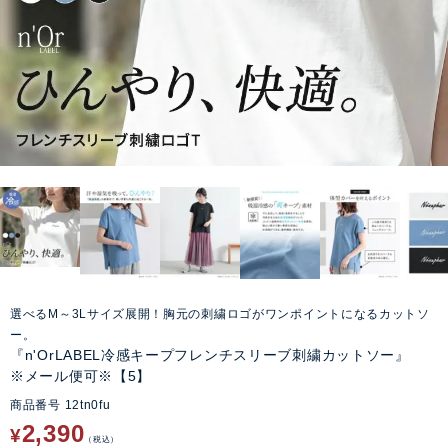
選べるM～3Lサイズ展開！胸元の刺繍ロゴがワンポイントになるカットソ
ー。
『n'OrLABEL冷感キープフレンチスリーブ刺繍カットソー』
※メール便可※【5】
商品番号
12tn0fu
2,390
¥
税込