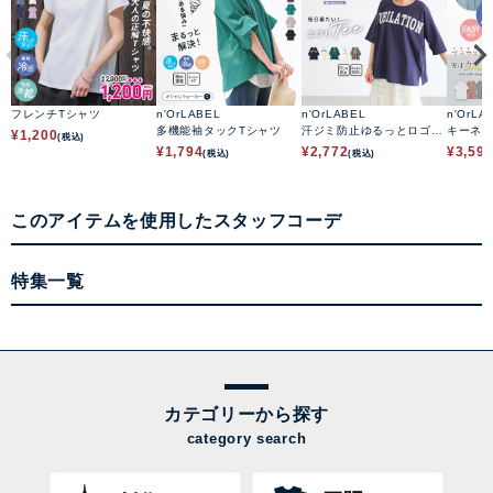
フレンチTシャツ
n'OrLABEL
n'OrLABEL
n'OrLA
多機能袖タックTシャツ
汗ジミ防止ゆるっとロゴT
キーネ
¥
1,200
(税込)
シャツ
ソーシ
¥
1,794
¥
2,772
¥
3,59
(税込)
(税込)
このアイテムを使用したスタッフコーデ
特集一覧
カテゴリーから探す
category search