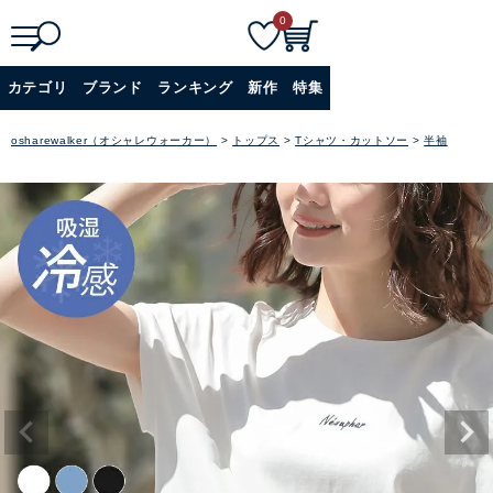
0
検
詳細検索
カテゴリ
ブランド
ランキング
新作
特集
索
+
osharewalker（オシャレウォーカー）
トップス
Tシャツ・カットソー
半袖