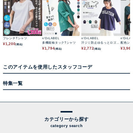
フレンチTシャツ
n'OrLABEL
n'OrLABEL
n'OrLA
多機能袖タックTシャツ
汗ジミ防止ゆるっとロゴT
配色シ
¥
1,200
(税込)
シャツ
ップス
¥
1,794
¥
2,772
¥
3,96
(税込)
(税込)
このアイテムを使用したスタッフコーデ
特集一覧
カテゴリーから探す
category search