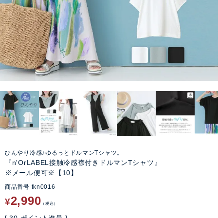
ひんやり冷感♪ゆるっとドルマンTシャツ。
『n'OrLABEL接触冷感襟付きドルマンTシャツ』
※メール便可※【10】
商品番号
tkn0016
2,990
¥
税込