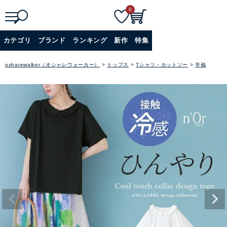
0
検
詳細検索
カテゴリ
ブランド
ランキング
新作
特集
索
+
osharewalker（オシャレウォーカー）
トップス
Tシャツ・カットソー
半袖