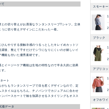
いて
スモーキー
ン
材との切り替えがお洒落なランタンスリーブTシャツ。立体
2
ように切り替えデザインにこだわった一着。
ブラック
にひんやりする接触冷感のつるっとしたキレイめカットソ
洗濯後、整えて干すだけでシワになりにくいのが嬉しいイ
ア機能も付いた優秀素材です。
2
感とイージーケア機能は生地の特性なので半永久的に効果
アプリコッ
ます。
ィネート
ながらもランタンスリーブで目を惹くデザインなので、定
2
ムスタイルはもちろん、チノパンツでカジュアルに合わせ
ャンパースカートで袖を強調させるスタイリングもオスス
オフホワイ
試着データ