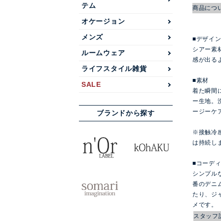
テム
商品につ
オケージョン
メンズ
■デザイ
シアー素
ルームウェア
感が出る
ライフスタイル雑貨
■素材
SALE
着た瞬間
ー生地。
ージーケ
ブランドから探す
※接触冷
は持続し
■コーデ
シンプル
番のデニ
たり、ジ
メです。
スタッフ