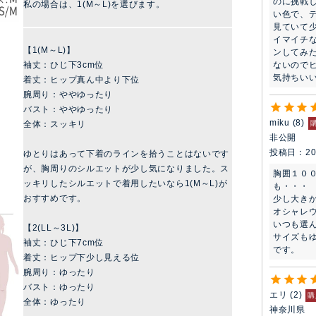
のに挑戦
私の場合は、1(M～L)を選びます。
い色で、
見ていて
イマイチ
【1(M～L)】
ンしてみ
袖丈：ひじ下3cm位
ないので
気持ちい
着丈：ヒップ真ん中より下位
腕周り：ややゆったり
バスト：ややゆったり
miku
8
全体：スッキリ
非公開
投稿日
20
ゆとりはあって下着のラインを拾うことはないです
が、胸周りのシルエットが少し気になりました。ス
胸囲１０
ッキリしたシルエットで着用したいなら1(M～L)が
も・・・

おすすめです。
少し大き
オシャレ
いつも選ん
【2(LL～3L)】
サイズも
袖丈：ひじ下7cm位
着丈：ヒップ下少し見える位
腕周り：ゆったり
バスト：ゆったり
エリ
2
購
全体：ゆったり
神奈川県