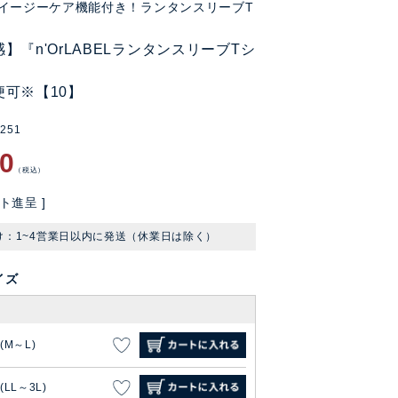
イージーケア機能付き！ランタンスリーブT
】『n'OrLABELランタンスリーブTシ
便可※【10】
0251
90
税込
ト進呈 ]
け：1~4営業日以内に発送（休業日は除く）
イズ
1(M～L)
(LL～3L)