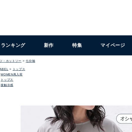
ランキング
新作
特集
マイページ
ャツ・カットソー
七分袖
LABEL
トップス
WOMEN再入荷
トップス
接触冷感