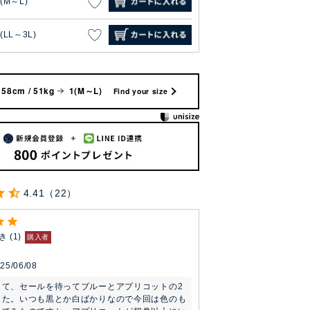
1(M～L)
(LL～3L)
158cm / 51kg
1(M～L)
Find your size
4.41
22
き
1
購入者
25/06/08
くて、セールを待ってブルーとアプリコットの2
した。いつも黒とか白ばかりなので今回は色のも