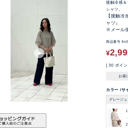
接触冷感＆
シャツ。
【接触冷感
ャツ』
※メール
商品番号
tln
2,9
¥
[
30
ポイン
お届
カラー
サ
グレージュ
2