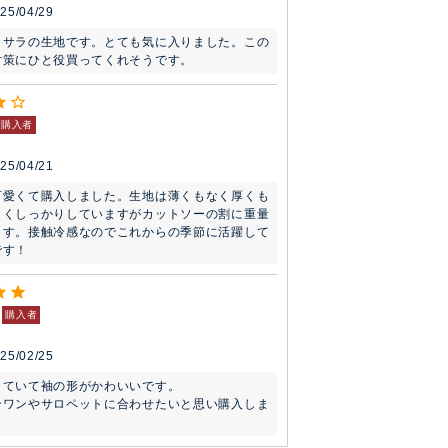
25/04/29
ラサラの生地です。とても気に入りました。この
対策にひと役買ってくれそうです。
購入者
25/04/21
可愛くて購入しました。生地は薄くもなく厚くも
よくしっかりしていますがカットソーの割に重量
ます。接触冷感なのでこれからの季節に活躍して
です！
購入者
25/02/25
ていて袖の形がかわいいです。

ンワンやサロペットに合わせたいと思い購入しま