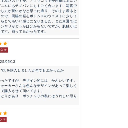
してみたのですか、アプリコットが想像以上にい
デニムにもチノパンにもすごく合います。写真で
少し丈が長いかなと思った通り、そのまま着ると
なので、両脇の裾をボトムスのウエストに少しイ
たらとてもいい感じになりました。まだ真夏では
ヒンヤリかどうかは分からないですが、肌触りは
いです。買って良かったです。
購入者
25/05/13
０でⅬを購入しましたがⅯでもよかったか
かったですが　デザイン的には　かわいいです。

ウォーカーさんは色んなデザインがあって楽しく
で購入させて頂いてます。

ゆとりがあり　ポッチャリの私にはうれしい限り
入者