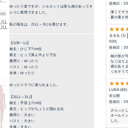
投稿日
20
ゆったり楽ですが、シルエットは落ち感があってキ
薄くてサ
レイに着用できました。
夏の暑さ
私の場合は、2(LL～3L)を選びます。
るるる
1
50代
【1(M～L)】
投稿日
20
袖丈：ひじ下7cm位
着丈：ヒップ真ん中より下位
袖の形が
腕周り：ゆったり
なくほど
感があり
バスト：ゆったり
くれそう
全体：ゆったり
ゆったりラフに着られました。
LUNA
88
非公開
【2(LL～3L)】
投稿日
20
袖丈：手首上7cm位
着丈：ヒップがちょうど隠れる位
さらっとし
腕周り：大きい
オールイ
した。
バスト：大きい
全体：大きい