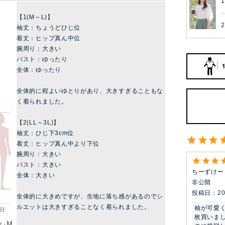
【1(M～L)】
2
袖丈：ちょうどひじ位
着丈：ヒップ真ん中位
腕周り：大きい
バスト：ゆったり
全体：ゆったり
全体的に程よいゆとりがあり、大きすぎることもな
く着られました。
【2(LL～3L)】
袖丈：ひじ下3cm位
着丈：ヒップ真ん中より下位
腕周り：大きい
バスト：大きい
ちーずけー
全体：大きい
非公開
投稿日
20
全体的に大きめですが、生地に落ち感があるのでシ
ルエットは大きすぎることなく着られました。
袖が可愛
枚買いま