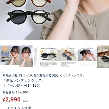
紫外線の量でレンズの色が変化する調光レンズサングラス。
『調光レンズサングラス』
【メール便不可】【20】
商品番号
15ap05l
2,990
¥
税込
[
30
ポイント進呈 ]