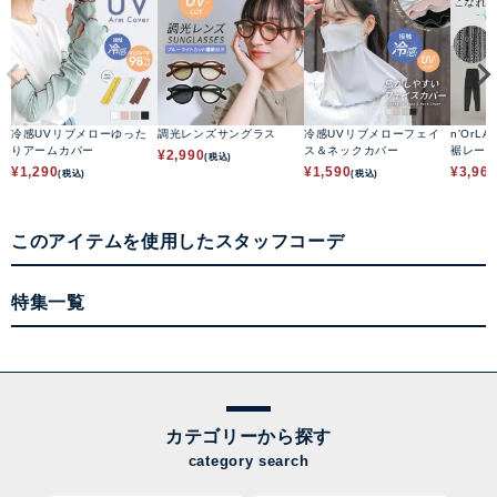
冷感UVリブメローゆった
調光レンズサングラス
冷感UVリブメローフェイ
n'OrLA
りアームカバー
ス＆ネックカバー
裾レー
¥
2,990
(税込)
¥
1,290
¥
1,590
¥
3,96
(税込)
(税込)
このアイテムを使用したスタッフコーデ
特集一覧
カテゴリーから探す
category search