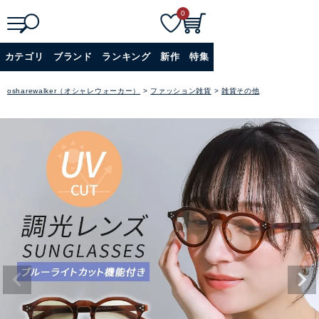
0
検
詳細検索
カテゴリ
ブランド
ランキング
新作
特集
索
+
osharewalker（オシャレウォーカー）
ファッション雑貨
雑貨その他