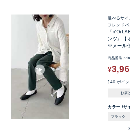
選べるサイ
フレンドパ
『n'Or
ンツ』【
※メール
商品番号
pd
3,9
¥
[
40
ポイン
お届
カラー
サ
ブラック