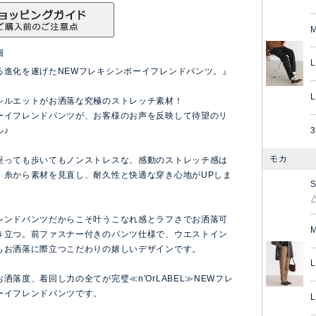
細
L
る進化を遂げたNEWフレキシンボーイフレンドパンツ。』
L
シルエットがお洒落な究極のストレッチ素材！
ーイフレンドパンツが、お客様のお声を反映して待望のリ
ル♪
3
モカ
座っても歩いてもノンストレスな、感動のストレッチ感は
。糸から素材を見直し、耐久性と快適な穿き心地がUPしま
レンドパンツだからこそ叶うこなれ感とラフさでお洒落可
き立つ。前ファスナー付きのパンツ仕様で、ウエストイン
もお洒落に際立つこだわりの嬉しいデザインです。
L
洒落度、着回し力の全てが完璧≪n'OrLABEL≫NEWフレ
ーイフレンドパンツです。
L