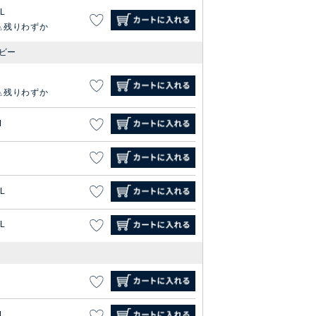
L
残りわずか
ビー
S
残りわずか
M
L
L
S
M