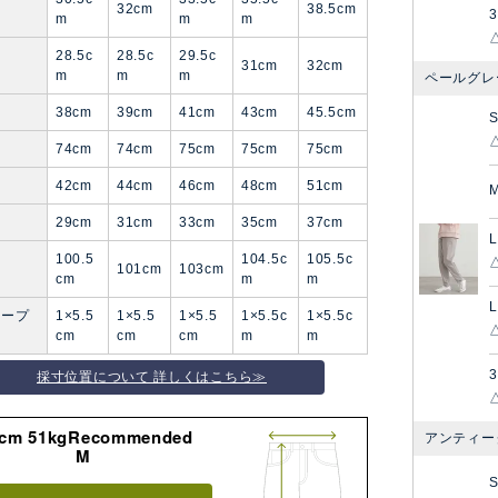
幅
32cm
38.5cm
3
m
m
m
28.5c
28.5c
29.5c
31cm
32cm
m
m
m
ペールグレ
38cm
39cm
41cm
43cm
45.5cm
74cm
74cm
75cm
75cm
75cm
42cm
44cm
46cm
48cm
51cm
29cm
31cm
33cm
35cm
37cm
L
100.5
104.5c
105.5c
101cm
103cm
cm
m
m
L
ループ
1×5.5
1×5.5
1×5.5
1×5.5c
1×5.5c
cm
cm
cm
m
m
3
採寸位置について 詳しくはこちら≫
8cm 51kgRecommended
アンティー
M