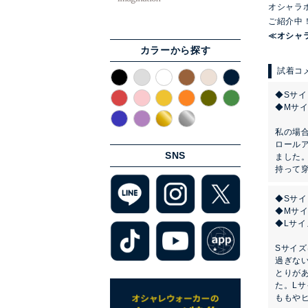
オシャラ
ご紹介中
≪オシャ
カラーから探す
◆Sサ
◆Mサ
私の場
ロール
SNS
ました
持って
◆Sサ
◆Mサ
◆Lサ
Sサイ
過ぎな
とりが
た。L
ももや