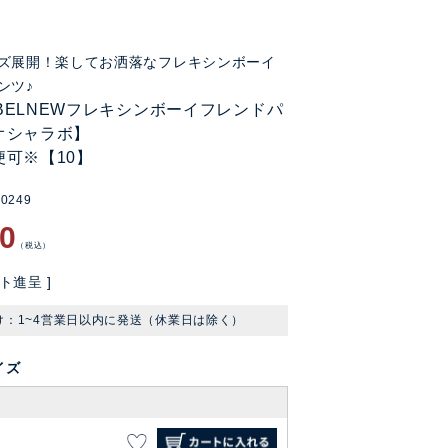
ズ展開！楽してお洒落なフレキシンボーイ
ンツ♪
LABELNEWフレキシンボーイフレンドパ
オシャラボ】
便可※【10】
n0249
60
税込
ト進呈 ]
け：1~4営業日以内に発送（休業日は除く）
イズ
S