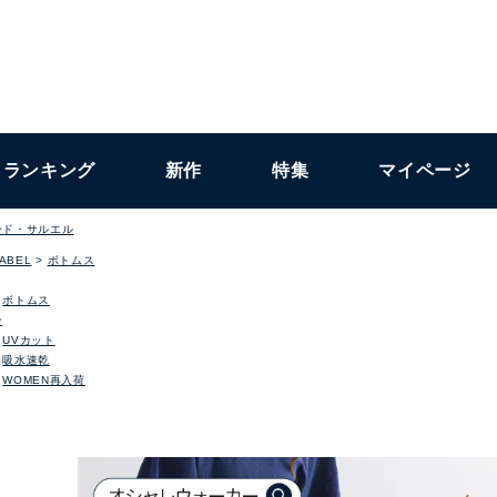
ランキング
新作
特集
マイページ
ード・サルエル
LABEL
ボトムス
ボトムス
ン
UVカット
吸水速乾
WOMEN再入荷