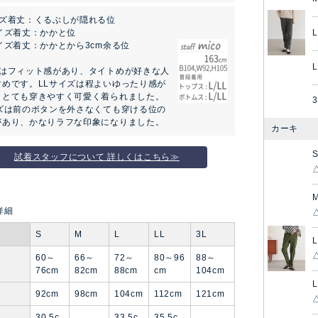
イズ着丈：くるぶしが隠れる位
イズ着丈：かかと位
L
イズ着丈：かかとから3cm余る位
L
ズはフィット感があり、タイトめが好きな人
すめです。LLサイズは程よいゆったり感が
、とても穿きやすく可愛く着られました。
3
イズは前のボタンを外さなくても穿ける位の
があり、かなりラフな印象になりました。
カーキ
試着スタッフについて 詳しくはこちら≫
S
M
L
LL
3L
L
60～
66～
72～
80～96
88～
ト
76cm
82cm
88cm
cm
104cm
L
92cm
98cm
104cm
112cm
121cm
30.5c
33.5c
35.5c