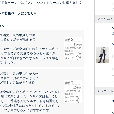
ボ特集ページでは『フレキシン』シリーズの特徴を詳しく
3
！
ラボ特集ページはこちら≫
ダークネイ
イズ着丈：足の甲真ん中位
イズ着丈：足先が見える位
合、Sサイズが全体的に程良いサイズ感で、
アップもできる丈感でゆるっと可愛く穿け
L
。Mサイズは大きめですがリラックス感を
穿けました。
L
イズ着丈：足の甲にかかる位
イズ着丈：足の甲にかかる位
3
イズ着丈：足先が見える位
チャコール
ズは全体的に沿う感じでしたが、ぴったりし
い感じで穿けました。Mサイズは程よくゆ
あり、一番楽ちんでシルエットも綺麗でし
サイズは全体的にゆったりしているので、太
ヒップが気になる人におすすめです。