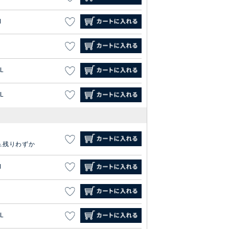
M
L
L
S
残りわずか
M
L