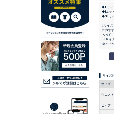
◆Lサ
◆LLサ
◆3Lサ
Lサイ
におす
あって
3Lサ
ゆとり
サイズ
ウエス
ヒップ