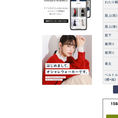
わたり
股上(前)
股上(後)
股下
膝周り
裾周り
着丈
ベルト
(横×縦)
15