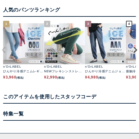
人気のパンツランキング
1
2
3
4
n'OrLABEL
n'OrLABEL
n'OrLABEL
n'OrLA
ひんやり冷感デニムレギパ
NEWフレキシンストレッ
ひんやり冷感デニムジョガ
接触冷
ン
チレギパン
ーパンツ
テーパ
¥
3,960
¥
2,990
¥
4,980
¥
3,96
(税込)
(税込)
(税込)
このアイテムを使用したスタッフコーデ
特集一覧