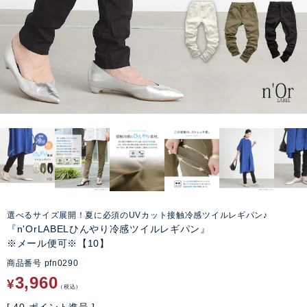
選べるサイズ展開！夏に必須のUVカット接触冷感ツイルレギパン♪
『n'OrLABELひんやり冷感ツイルレギパン』
※メール便可※【10】
商品番号
pfn0290
3,960
¥
税込