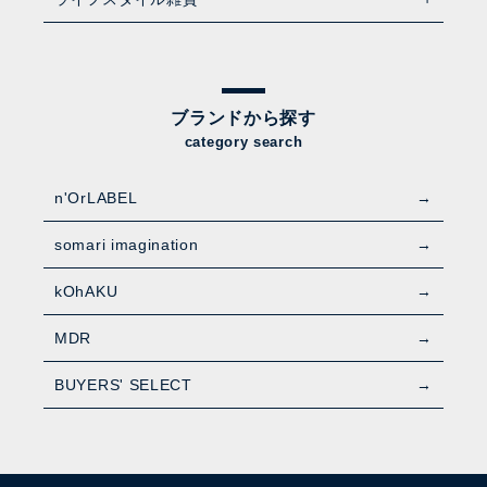
ブランドから探す
category search
n'OrLABEL
somari imagination
kOhAKU
MDR
BUYERS' SELECT