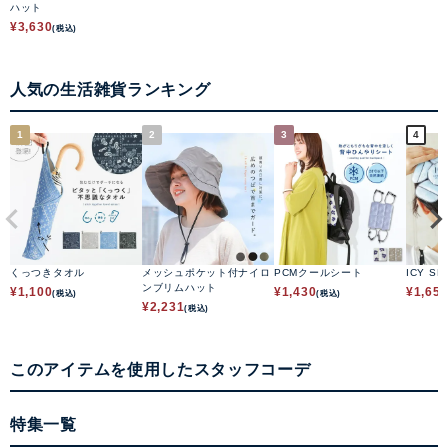
ハット
¥
3,630
(税込)
人気の生活雑貨ランキング
1
2
3
4
くっつきタオル
メッシュポケット付ナイロ
PCMクールシート
ICY SH
ンブリムハット
¥
1,100
¥
1,430
¥
1,65
(税込)
(税込)
¥
2,231
(税込)
このアイテムを使用したスタッフコーデ
特集一覧