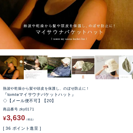
熱波や乾燥から髪や頭皮を保護し、のぼせ防止に！
『tomteマイサウナバケットハット』
◇【メール便不可】【20】
商品番号
zky0171
3,630
¥
税込
[
36
ポイント進呈 ]