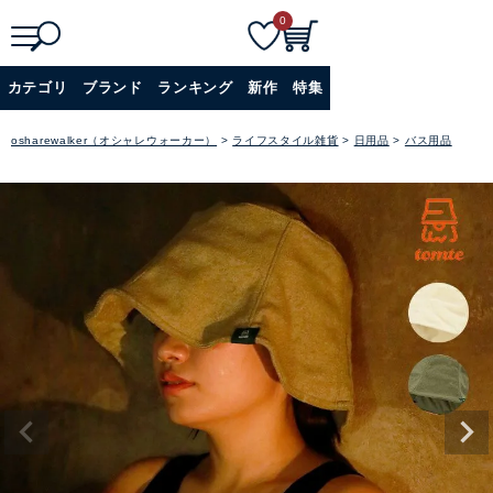
0
検
詳細検索
カテゴリ
ブランド
ランキング
新作
特集
索
+
osharewalker（オシャレウォーカー）
ライフスタイル雑貨
日用品
バス用品