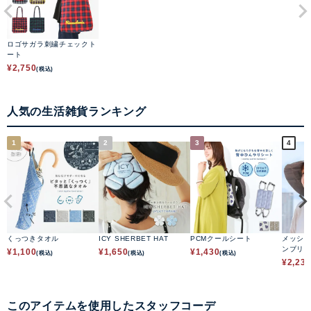
ロゴサガラ刺繍チェックト
ート
¥
2,750
(税込)
人気の生活雑貨ランキング
1
2
3
4
くっつきタオル
ICY SHERBET HAT
PCMクールシート
メッシ
ンブリ
¥
1,100
¥
1,650
¥
1,430
(税込)
(税込)
(税込)
¥
2,23
このアイテムを使用したスタッフコーデ