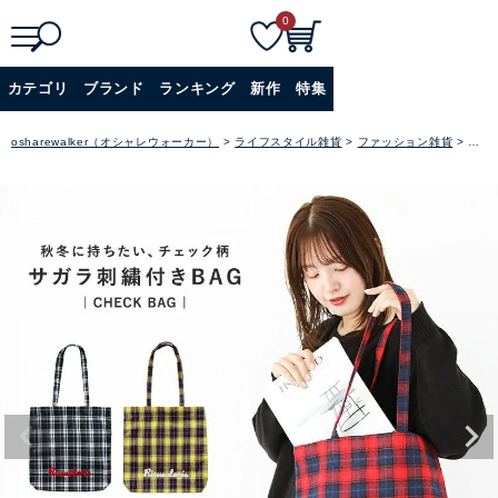
0
検
詳細検索
カテゴリ
ブランド
ランキング
新作
特集
索
+
osharewalker（オシャレウォーカー）
ライフスタイル雑貨
ファッション雑貨
バッ