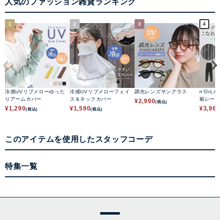
人気のファッション雑貨ランキング
1
2
3
4
冷感UVリブメローゆった
冷感UVリブメローフェイ
調光レンズサングラス
n'OrLA
りアームカバー
ス＆ネックカバー
裾レー
¥
2,990
(税込)
¥
1,290
¥
1,590
¥
3,96
(税込)
(税込)
このアイテムを使用したスタッフコーデ
特集一覧