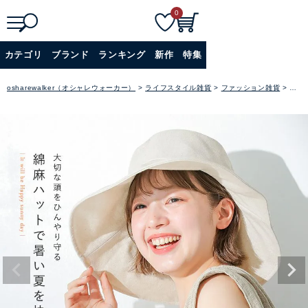
0
検
詳細検索
カテゴリ
ブランド
ランキング
新作
特集
索
+
osharewalker（オシャレウォーカー）
ライフスタイル雑貨
ファッション雑貨
帽子