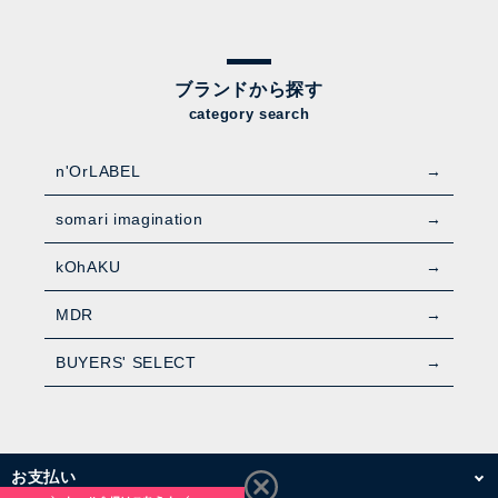
ブランドから探す
category search
n'OrLABEL
somari imagination
kOhAKU
MDR
BUYERS' SELECT
お支払い