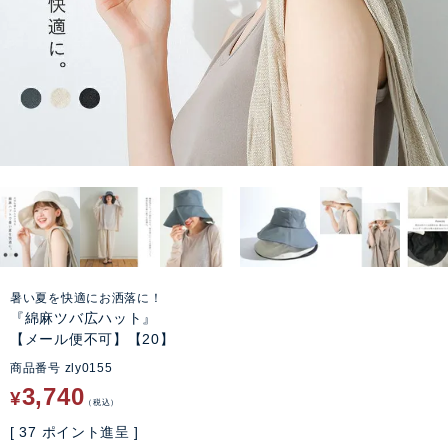
暑い夏を快適にお洒落に！
『綿麻ツバ広ハット』
【メール便不可】【20】
商品番号
zly0155
3,740
¥
税込
[
37
ポイント進呈 ]