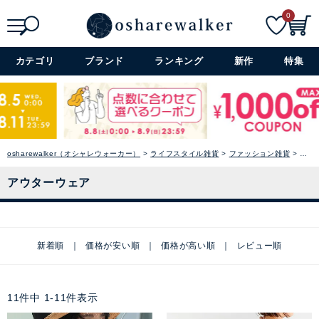
0
検索
詳細検索+
カテゴリ
ブランド
ランキング
新作
特集
osharewalker（オシャレウォーカー）
ライフスタイル雑貨
ファッション雑貨
アウ
アウターウェア
新着順
価格が安い順
価格が高い順
レビュー順
11
件中
1
-
11
件表示