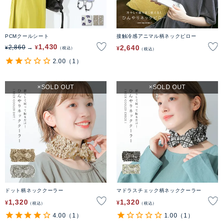
PCMクールシート
接触冷感アニマル柄ネックピロー
1,430
2,640
2,860
¥
¥
¥
税込
税込
2.00
（1）
SOLD OUT
SOLD OUT
ドット柄ネッククーラー
マドラスチェック柄ネッククーラー
1,320
1,320
¥
¥
税込
税込
4.00
（1）
1.00
（1）