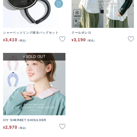
シャーベットリング保冷バッグセット
クールボレロ
3,410
3,190
¥
¥
税込
税込
SOLD OUT
ICY SHERBET SHOULDER
2,970
¥
税込