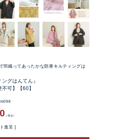
で羽織ってあったかな防寒キルティングは
ィングはんてん』
便不可】【60】
gm098
60
税込
ト進呈 ]