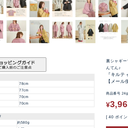
裏シャギー
んてん♪
『キルテ
【メール
78cm
77cm
商品番号
24
70cm
3,9
¥
70cm
タ
[
40
ポイン
約580g