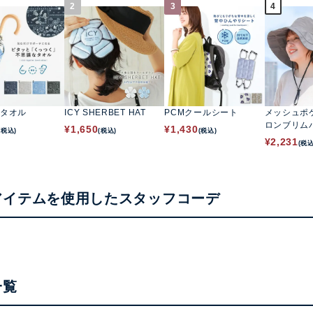
2
3
4
タオル
ICY SHERBET HAT
PCMクールシート
メッシュポ
ロンブリム
¥
1,650
¥
1,430
(税込)
(税込)
(税込)
¥
2,231
(税込
アイテムを使用したスタッフコーデ
一覧