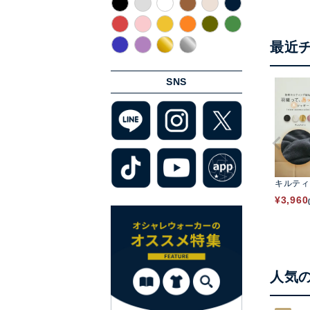
最近
SNS
キルティ
¥
3,960
人気