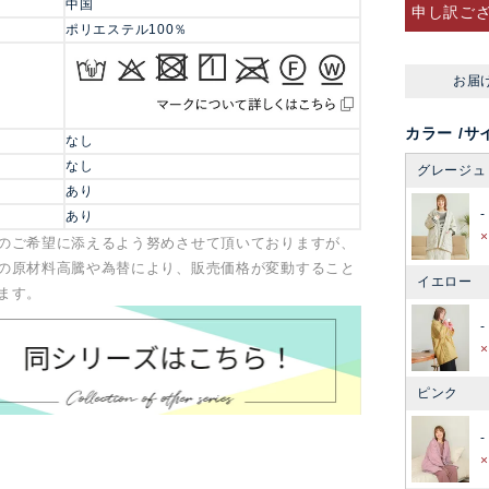
中国
申し訳ご
ポリエステル100％
お届
カラー
サ
なし
なし
グレージュ
あり
-
あり
のご希望に添えるよう努めさせて頂いておりますが、
の原材料高騰や為替により、販売価格が変動すること
イエロー
ます。
-
ピンク
-