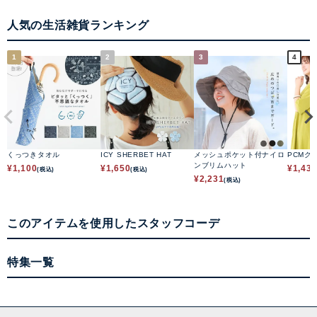
人気の生活雑貨ランキング
1
2
3
4
くっつきタオル
ICY SHERBET HAT
メッシュポケット付ナイロ
PCMク
ンブリムハット
¥
1,100
¥
1,650
¥
1,43
(税込)
(税込)
¥
2,231
(税込)
このアイテムを使用したスタッフコーデ
特集一覧