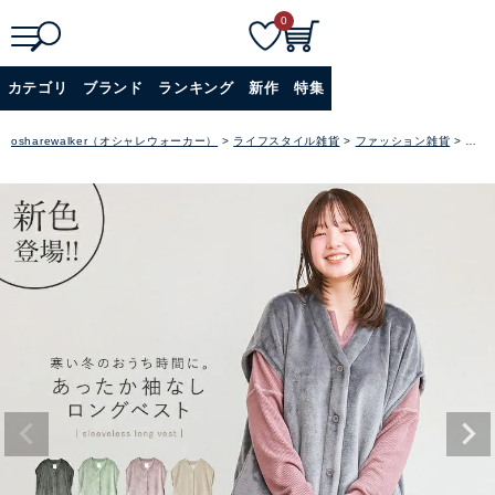
0
検
詳細検索
カテゴリ
ブランド
ランキング
新作
特集
索
+
osharewalker（オシャレウォーカー）
ライフスタイル雑貨
ファッション雑貨
ルー