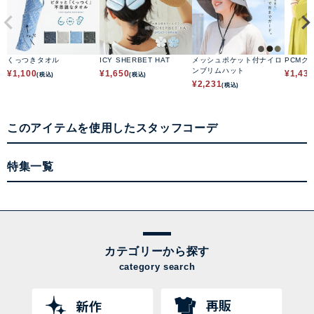
くっつきタオル
ICY SHERBET HAT
メッシュポケット付ナイロ
PCMク
ンブリムハット
¥
1,100
¥
1,650
¥
1,43
(税込)
(税込)
¥
2,231
(税込)
このアイテムを使用したスタッフコーデ
特集一覧
カテゴリーから探す
category search