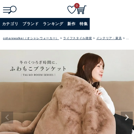
0
検
詳細検索
カテゴリ
ブランド
ランキング
新作
特集
索
+
osharewalker（オシャレウォーカー）
ライフスタイル雑貨
インテリア・家具
リビ