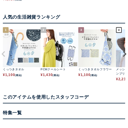
人気の生活雑貨ランキング
1
2
3
4
くっつきタオル
PCMクールシート
くっつきタオルフラワー
メッシ
ンブリ
¥
1,100
¥
1,430
¥
1,100
(税込)
(税込)
(税込)
¥
2,23
このアイテムを使用したスタッフコーデ
特集一覧