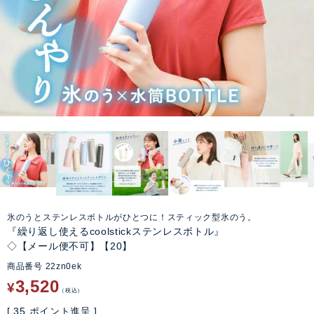
氷のうとステンレスボトルがひとつに！スティック型氷のう。
『繰り返し使えるcoolstickステンレスボトル』
◇【メール便不可】【20】
商品番号
22zn0ek
3,520
¥
税込
[
35
ポイント進呈 ]