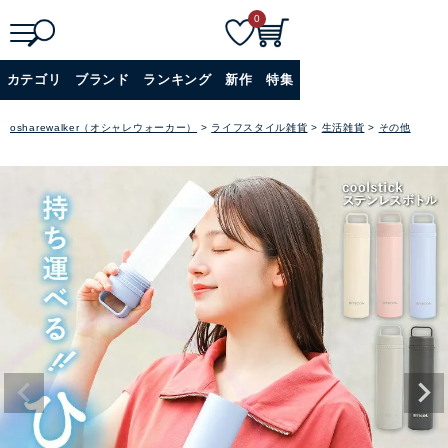
0
検
詳細検索
カテゴリ
ブランド
ランキング
新作
特集
索
+
osharewalker（オシャレウォーカー）
ライフスタイル雑貨
生活雑貨
その他