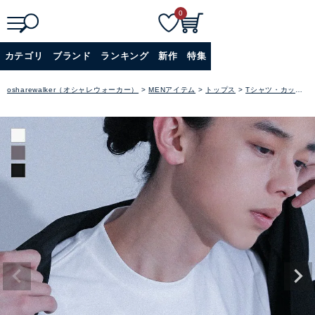
0
検
詳細検索
カテゴリ
ブランド
ランキング
新作
特集
索
+
osharewalker（オシャレウォーカー）
MENアイテム
トップス
Tシャツ・カットソー