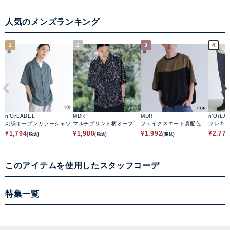
人気のメンズランキング
1
2
3
4
n'OrLABEL
MDR
MDR
n'OrLA
刺繍オープンカラーシャツ
マルチプリント柄オープン
フェイクスエード肩配色切
フレキ
カラーシャツ
替デザイントップス
¥
1,794
¥
1,980
¥
1,992
¥
2,77
(税込)
(税込)
(税込)
このアイテムを使用したスタッフコーデ
特集一覧