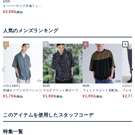
MDR
オーバーサイズ半袖Ｔシャ
ツ
¥
2,990
(税込)
人気のメンズランキング
1
2
3
4
n'OrLABEL
MDR
MDR
n'OrLA
刺繍オープンカラーシャツ
マルチプリント柄オープン
フェイクスエード肩配色切
フレキ
カラーシャツ
替デザイントップス
¥
1,794
¥
1,980
¥
1,992
¥
2,77
(税込)
(税込)
(税込)
このアイテムを使用したスタッフコーデ
特集一覧