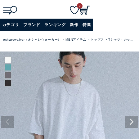
0
検
詳細検索
カテゴリ
ブランド
ランキング
新作
特集
索
+
osharewalker（オシャレウォーカー）
MENアイテム
トップス
Tシャツ・カットソー