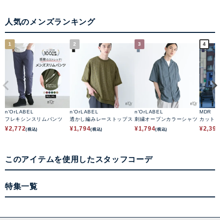
人気のメンズランキング
1
2
3
4
n'OrLABEL
n'OrLABEL
n'OrLABEL
MDR
フレキシンスリムパンツ
透かし編みレーストップス
刺繍オープンカラーシャツ
カット
ードジ
¥
2,772
¥
1,794
¥
1,794
¥
2,39
(税込)
(税込)
(税込)
このアイテムを使用したスタッフコーデ
特集一覧