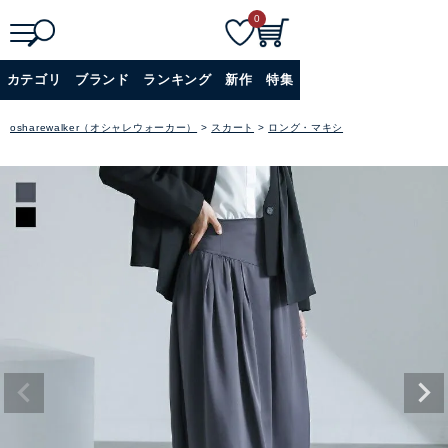
0
検
詳細検索
カテゴリ
ブランド
ランキング
新作
特集
索
+
osharewalker（オシャレウォーカー）
スカート
ロング・マキシ