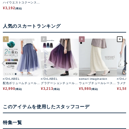
ハイウエストコクーンスカ
ート
¥
3,192
(税込)
人気のスカートランキング
1
2
3
4
n'OrLABEL
n'OrLABEL
somari imagination
n'OrLA
配色ボリュームチュールス
グラデーションチュールス
ウェーブチュールレースス
ラメナ
カート
カート
カート
¥
2,990
¥
3,213
¥
5,980
¥
1,58
(税込)
(税込)
(税込)
このアイテムを使用したスタッフコーデ
特集一覧