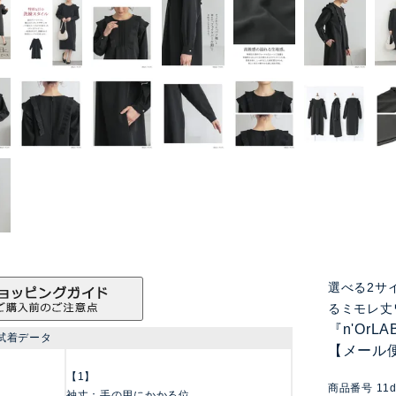
選べる2サ
るミモレ丈
『n'Or
試着データ
【メール
【1】
商品番号
11d
袖丈：手の甲にかかる位