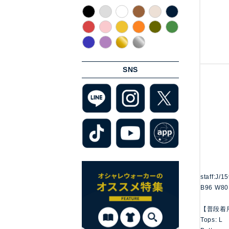
SNS
staff:J/1
B96 W80
【普段着
Tops: L