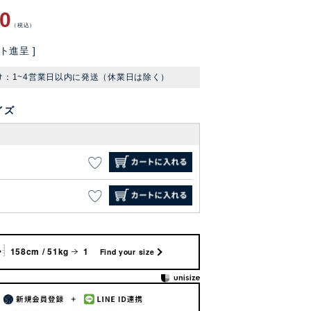
80
税込
ト進呈 ]
け：1~4営業日以内に発送（休業日は除く）
イズ
158cm / 51kg
1
Find your size