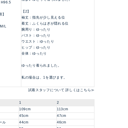
 H96.5
【2】
用】
袖丈：指先が少し見える位
着丈：ふくらはぎが隠れる位
 M/L
腕周り：ゆったり
バスト：ゆったり
ウエスト：ゆったり
ヒップ：ゆったり
全体：ゆったり
ゆったり着られました。
私の場合は、1を選びます。
試着スタッフについて 詳しくはこちら≫
1
2
109cm
113cm
45cm
47cm
ール
44cm
46cm