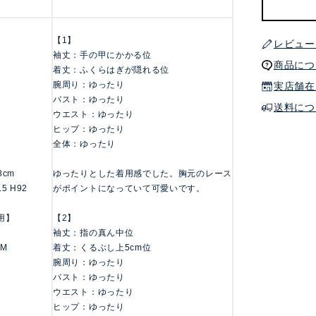
【1】
レビュー
袖丈：手の甲にかかる位
商品につ
着丈：ふくらはぎが隠れる位
腕周り：ゆったり
実店舗在
バスト：ゆったり
送料につ
ウエスト：ゆったり
ヒップ：ゆったり
全体：ゆったり
58cm
ゆったりとした着用感でした。胸元のレース
.5 H92
がポイントになっていて可愛いです。
用】
【2】
袖丈：指の真ん中位
 M
着丈：くるぶし上5cm位
腕周り：ゆったり
バスト：ゆったり
ウエスト：ゆったり
ヒップ：ゆったり