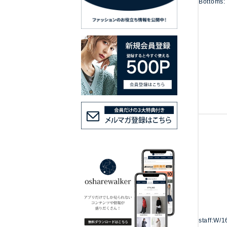
Bottoms:
staff:W/