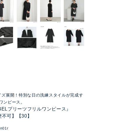
イズ展開！特別な日の洗練スタイルが完成す
ワンピース。
LABELプリーツフリルワンピース』
便不可】【30】
n01r