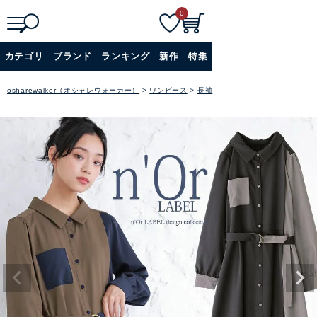
0
検
詳細検索
カテゴリ
ブランド
ランキング
新作
特集
索
+
osharewalker（オシャレウォーカー）
ワンピース
長袖