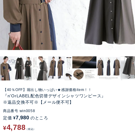
【40％OFF】堀出し物いっぱい★感謝価格item！！
『n'OrLABEL配色切替デザインシャツワンピース』
※返品交換不可※【メール便不可】
商品番号
win0058
7,980
定価
のところ
¥
4,788
¥
税込