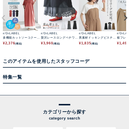
n'OrLABEL
n'OrLABEL
n'OrLABEL
n'OrLA
多機能カットソーコクーン
贅沢レースロングペチワン
異素材ドッキングビスチェ
裾フレ
ワンピース
ピース
ワンピース
ース
¥
2,376
¥
3,960
¥
1,835
¥
1,49
(税込)
(税込)
(税込)
このアイテムを使用したスタッフコーデ
特集一覧
カテゴリーから探す
category search