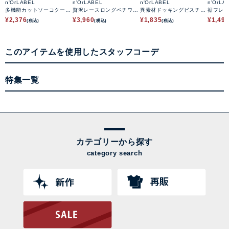
n'OrLABEL
n'OrLABEL
n'OrLABEL
n'OrLA
多機能カットソーコクーン
贅沢レースロングペチワン
異素材ドッキングビスチェ
裾フレ
ワンピース
ピース
ワンピース
ース
¥
2,376
¥
3,960
¥
1,835
¥
1,49
(税込)
(税込)
(税込)
このアイテムを使用したスタッフコーデ
特集一覧
カテゴリーから探す
category search