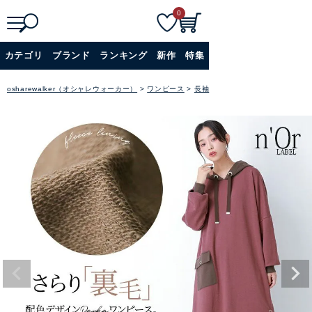
0
検
詳細検索
カテゴリ
ブランド
ランキング
新作
特集
索
+
osharewalker（オシャレウォーカー）
ワンピース
長袖