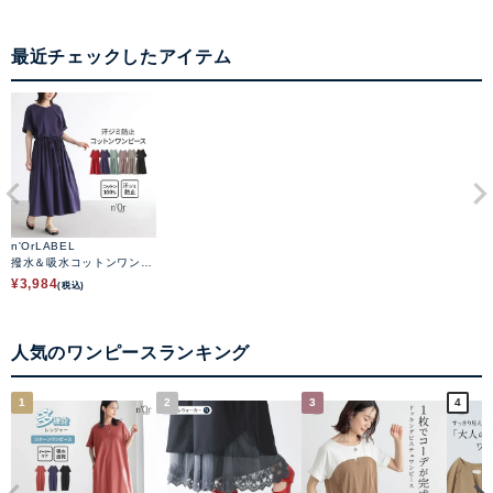
最近チェックしたアイテム
n'OrLABEL
撥水＆吸水コットンワンピ
ース
¥
3,984
(税込)
人気のワンピースランキング
1
2
3
4