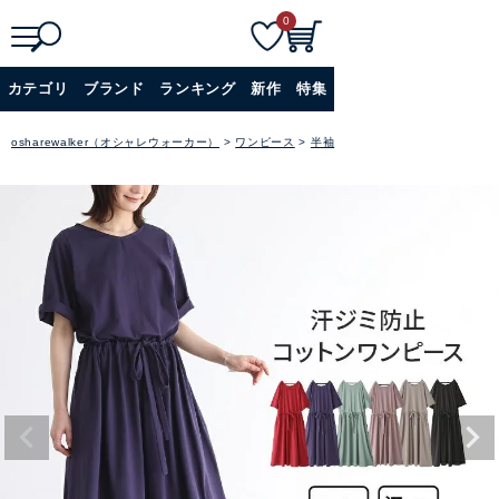
0
検
詳細検索
カテゴリ
ブランド
ランキング
新作
特集
索
+
osharewalker（オシャレウォーカー）
ワンピース
半袖