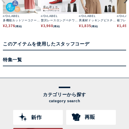
n'OrLABEL
n'OrLABEL
n'OrLABEL
n'OrLA
多機能カットソーコクーン
贅沢レースロングペチワン
異素材ドッキングビスチェ
裾フレ
ワンピース
ピース
ワンピース
ース
¥
2,376
¥
3,960
¥
1,835
¥
1,49
(税込)
(税込)
(税込)
このアイテムを使用したスタッフコーデ
特集一覧
カテゴリーから探す
category search