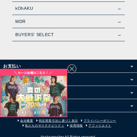
kOhAKU
MDR
BUYERS' SELECT
お支払い
配送・送料
お買い物について
その他
会社概要
特定商取引法に基づく表示
プライバシーポリシー
私たちのサステナビリティ
採用情報
アフィリエイト
©osharewalker All Rights reserved.