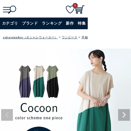
0
検
詳細検索
カテゴリ
ブランド
ランキング
新作
特集
索
+
osharewalker（オシャレウォーカー）
ワンピース
半袖