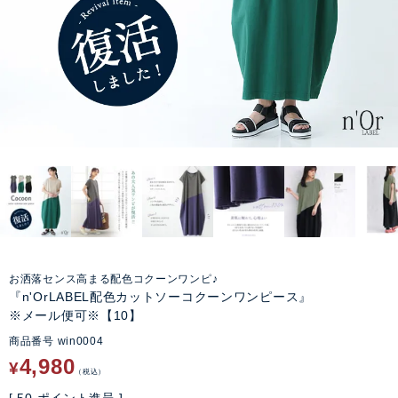
お洒落センス高まる配色コクーンワンピ♪
『n'OrLABEL配色カットソーコクーンワンピース』
※メール便可※【10】
商品番号
win0004
4,980
¥
税込