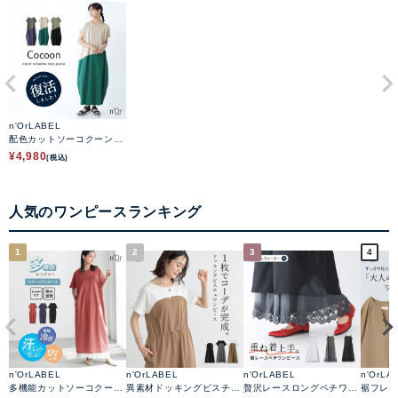
n'OrLABEL
配色カットソーコクーンワ
ンピース
¥
4,980
(税込)
人気のワンピースランキング
1
2
3
4
n'OrLABEL
n'OrLABEL
n'OrLABEL
n'OrLA
多機能カットソーコクーン
異素材ドッキングビスチェ
贅沢レースロングペチワン
裾フレ