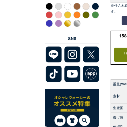
※仕入れ
す。
15
SNS
F
重量(wei
素材
生産国
透け感
伸縮性