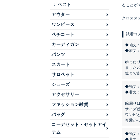
ベスト
ることが
アウター
クロスス
ワンピース
ペチコート
カーディガン
◆袖丈
◆着丈
パンツ
ゆった
スカート
ました
位まで
サロペット
シューズ
◆袖丈：
◆着丈
アクセサリー
腕周り
ファッション雑貨
サイズ
バッグ
ワンピ
可愛かっ
コーデセット・セットアイ
テム
◆袖丈
◆着丈