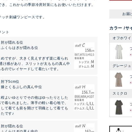
でき、これからの季節冷房対策にもお使いいただけます。
お届
テッチ刺繍ワンピースです。
カラー
サ
オフホワイ
：肘が隠れる位
：ふくらはぎが隠れる位
りめですが、大きく見えすぎず楽に着られ
♪透け感があり、スリットが太ももの真ん中
グレージュ
あるのでレイヤードして着たいです。
肘下5cm位
：膝とくるぶしの真ん中位
スミクロ
は程よいゆとりでその他はゆったりとした
感で着られました。薄手の軽い着心地で、
として着ても前を開けて羽織として着ても
たです♪
：肘が隠れる位
：ふくらはぎの真ん中位