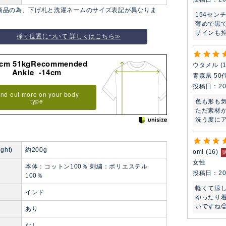
商品の為、下げ札と洗濯ネームのサイズ表記が異なりま
154セン
薄めで黒
ザインも
採寸位置について 詳しくはこちら≫
8cm 51kgRecommended
ウタメル
Ankle -14cm
青森県
50
投稿日
20
ind out more on your body
type
色も形も気
ただ素材が
洗う度に
ght)
約200g
omi
16
女性
本体：コットン100％ 刺繍：ポリエステル
投稿日
20
100％
軽くて涼し
インド
ゆったり
いですね
あり
なし