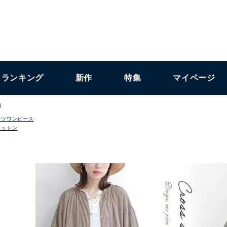
ランキング
新作
特集
マイページ
袖
ャツワンピース
コットン