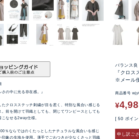
バランス良
『クロス
※メール
細
ルさの中に光る存在感。』
商品番号
wjy
4,9
¥
したクロスステッチ刺繍が目を惹く、特別な風合い感じる
ス。前を開けて羽織としても、閉じてワンピースとしても
こなせる2way仕様。
[
50
ポイン
100％ならではのくたっとしたナチュラルな風合いを感じ
申し訳ご
い印象の生地を使用。薄手でごわつきが少なくさっと羽織