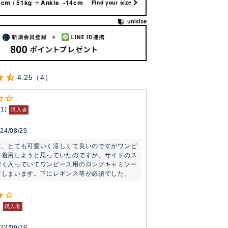
cm / 51kg
Ankle -14cm
Find your size
4.25
4
11
購入者
24/08/29
は、とても可愛いく涼しくて良いのですがワンピ
て着用しようと思っていたのですが、サイドのス
深く入っていてワンピース用のロングキャミソー
てしまいます。下にレギンス等が必須でした。
購入者
23/09/29