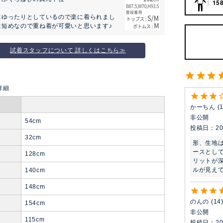
158
にゆったりとしているので楽に着られまし
は短めなので重ね着が可愛いと思います♪
試着スタッフについて 詳しくはこちら≫
かーちん
非公開
54cm
投稿日
20
り
32cm
形、生地
ースとし
128cm
リットが
ルが見え
ト
140cm
148cm
のんの
14
154cm
非公開
115cm
投稿日
20