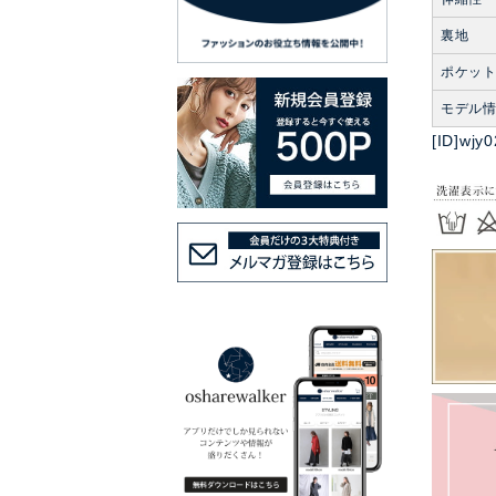
裏地
ポケッ
モデル
[ID]wjy