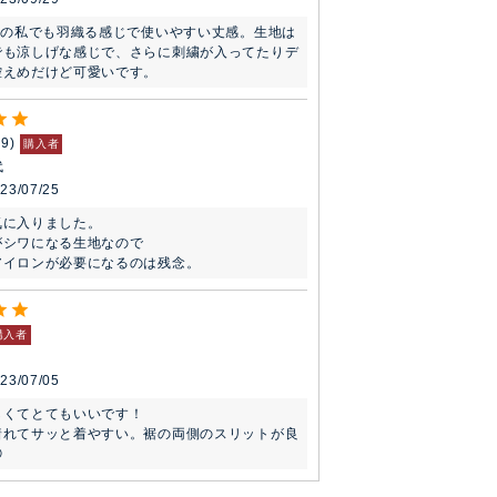
チの私でも羽織る感じで使いやすい丈感。生地は
でも涼しげな感じで、さらに刺繍が入ってたりデ
控えめだけど可愛いです。
19
購入者
代
23/07/25
に入りました。

シワになる生地なので

アイロンが必要になるのは残念。
購入者
23/07/05
くてとてもいいです！

着れてサッと着やすい。裾の両側のスリットが良
