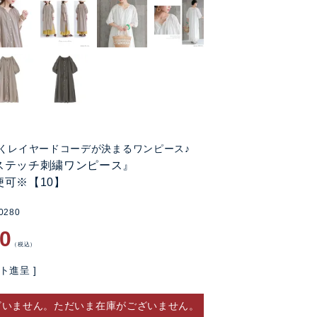
くレイヤードコーデが決まるワンピース♪
ステッチ刺繍ワンピース』
便可※【10】
0280
80
税込
ト進呈 ]
ざいません。ただいま在庫がございません。