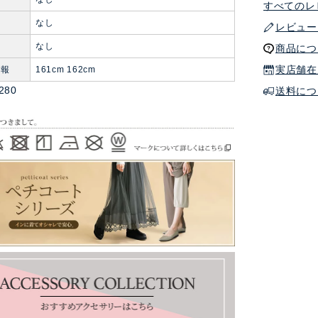
すべてのレ
なし
レビュー
ト
なし
商品につ
実店舗在
情報
161cm 162cm
0280
送料につ