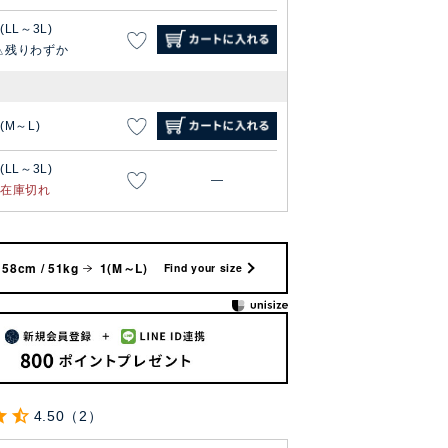
(LL～3L)
残りわずか
1(M～L)
(LL～3L)
—
在庫切れ
158cm / 51kg
1(M～L)
Find your size
4.50
2