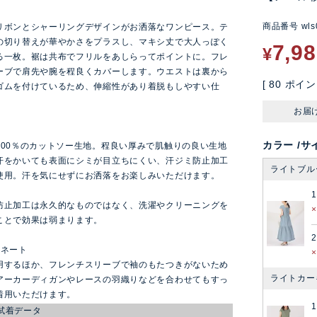
ン
商品番号
wls
リボンとシャーリングデザインがお洒落なワンピース。テ
の切り替えが華やかさをプラスし、マキシ丈で大人っぽく
7,9
¥
る一枚。裾は共布でフリルをあしらってポイントに。フレ
ーブで肩先や腕を程良くカバーします。ウエストは裏から
[
80
ポイン
ゴムを付けているため、伸縮性があり着脱もしやすい仕
お届
カラー
サ
100％のカットソー生地。程良い厚みで肌触りの良い生地
汗をかいても表面にシミが目立ちにくい、汗ジミ防止加工
ライトブル
使用。汗を気にせずにお洒落をお楽しみいただけます。
防止加工は永久的なものではなく、洗濯やクリーニングを
ことで効果は弱まります。
2
ィネート
用するほか、フレンチスリーブで袖のもたつきがないため
ライトカー
アーカーディガンやレースの羽織りなどを合わせてもすっ
着用いただけます。
試着データ