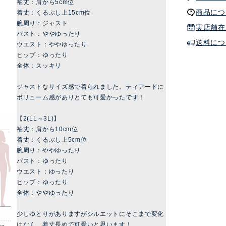
袖丈：肩から5cm位
商品につ
着丈：くるぶし上15cm位
腕周り：ジャスト
実店舗在
バスト：ややゆったり
送料につ
ウエスト：ややゆったり
ヒップ：ゆったり
全体：スッキリ
ジャストなサイズ感で着られました。ティアードに
ボリューム感がありとても可愛かったです！
【2(LL～3L)】
袖丈：肩から10cm位
着丈：くるぶし上5cm位
腕周り：ややゆったり
バスト：ゆったり
ウエスト：ゆったり
ヒップ：ゆったり
全体：ややゆったり
少しゆとりがありますがシルエットにそこまで変化
はなく、着丈長めで可愛いと思います！