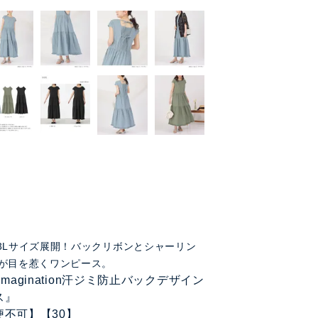
3Lサイズ展開！バックリボンとシャーリン
が目を惹くワンピース。
i imagination汗ジミ防止バックデザイン
ス』
便不可】【30】