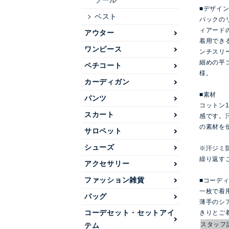
ソール
■デザイ
ベスト
バックの
ィアード
アウター
着用でき
ワンピース
ンチスリ
細めの平
ペチコート
様。
カーディガン
■素材
パンツ
コットン
スカート
感です。
の素材を
サロペット
シューズ
※汗ジミ
繰り返す
アクセサリー
ファッション雑貨
■コーデ
一枚で着
バッグ
薄手のシ
コーデセット・セットアイ
きりとご
スタッフ
テム