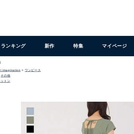
ランキング
新作
特集
マイページ
袖
i imagination
ワンピース
その他
コットン