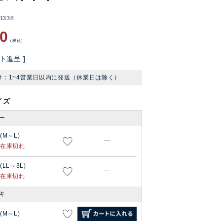
0338
80
税込
ト進呈 ]
け：1~4営業日以内に発送（休業日は除く）
イズ
ー
1(M～L)
—
在庫切れ
(LL～3L)
—
在庫切れ
キ
1(M～L)