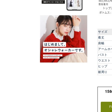
サイズ
着丈
肩幅
アームホ
バスト
ウエスト
ヒップ
裾周り
15
F