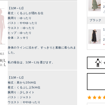
2
【1(M～L)】
着丈：くるぶしが隠れる位
腕周り：ゆったり
ブラック
バスト：ややゆったり
ウエスト：ゆったり
ヒップ：ゆったり
全体：スッキリ
2
身体のラインに沿わず、すっきりと素敵に着られま
した。
私の場合は、1(M～L)を選びます。
【1(M～L)】
袖丈：肩から10cm位
着丈：くるぶし上5cm位
腕周り：少しタイト
バスト：ジャスト
ウエスト：ややゆったり