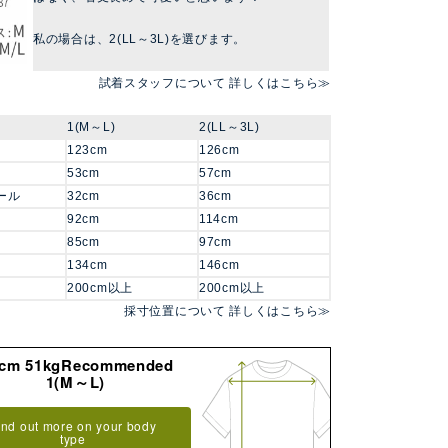
私の場合は、2(LL～3L)を選びます。
試着スタッフについて 詳しくはこちら≫
1(M～L)
2(LL～3L)
123cm
126cm
53cm
57cm
ール
32cm
36cm
92cm
114cm
85cm
97cm
134cm
146cm
200cm以上
200cm以上
採寸位置について 詳しくはこちら≫
8cm 51kgRecommended
1(M～L)
ind out more on your body
type