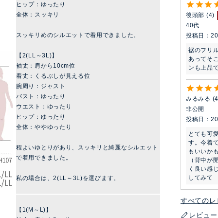
ヒップ：ゆったり
全体：スッキリ
後頭部
4
40代
スッキリめのシルエットで着用できました。
投稿日
20
裾のフリ
【2(LL～3L)】
あってそ
袖丈：肩から10cm位
ンも上品
着丈：くるぶしが見える位
腕周り：ジャスト
バスト：ゆったり
みるみる
ウエスト：ゆったり
非公開
ヒップ：ゆったり
投稿日
20
全体：ややゆったり
とても可
す。今着
程よいゆとりがあり、スッキリと綺麗なシルエット
もいいか
で着用できました。
（背中が
く良い感
してみて
私の場合は、2(LL～3L)を選びます。
すべてのレ
【1(M～L)】
レビュー