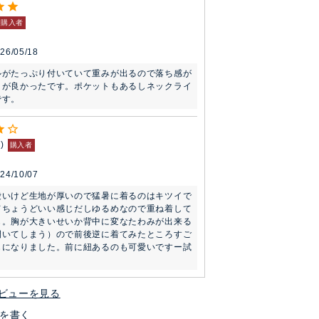
購入者
26/05/18
ルがたっぷり付いていて重みが出るので落ち感が
こが良かったです。ポケットもあるしネックライ
です。
4
購入者
24/10/07
愛いけど生地が厚いので猛暑に着るのはキツイで
てちょうどいい感じだしゆるめなので重ね着して
も。胸が大きいせいか背中に変なたわみが出来る
開いてしまう）ので前後逆に着てみたところすご
じになりました。前に紐あるのも可愛いですー試
ビューを見る
を書く