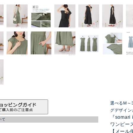
選べるM～
グデザイン
『somar
いて
ワンピー
【メール