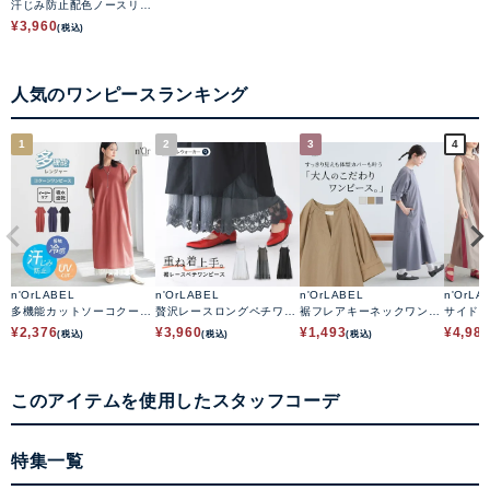
汗じみ防止配色ノースリー
ブワンピース
¥
3,960
(税込)
人気のワンピースランキング
1
2
3
4
n'OrLABEL
n'OrLABEL
n'OrLABEL
n'OrLA
多機能カットソーコクーン
贅沢レースロングペチワン
裾フレアキーネックワンピ
サイド
ワンピース
ピース
ース
リーブ
¥
2,376
¥
3,960
¥
1,493
¥
4,98
(税込)
(税込)
(税込)
このアイテムを使用したスタッフコーデ
特集一覧