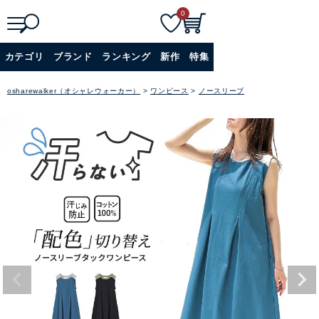
0
検
詳細検索
カテゴリ
ブランド
ランキング
新作
特集
索
+
osharewalker（オシャレウォーカー）
ワンピース
ノースリーブ