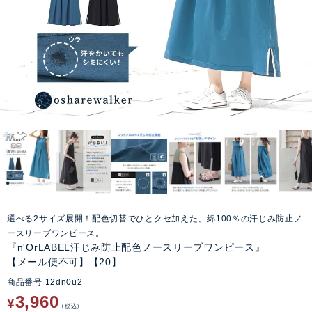
選べる2サイズ展開！配色切替でひとクセ加えた、綿100％の汗じみ防止ノ
ースリーブワンピース。
『n'OrLABEL汗じみ防止配色ノースリーブワンピース』
【メール便不可】【20】
商品番号
12dn0u2
3,960
¥
税込