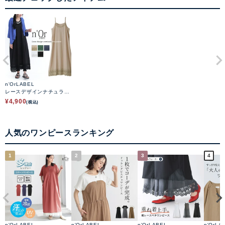
n'OrLABEL
レースデザインナチュラル
ワンピース
¥
4,900
(税込)
人気のワンピースランキング
1
2
3
4
n'OrLABEL
n'OrLABEL
n'OrLABEL
n'OrLA