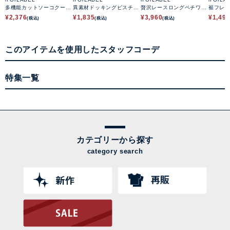
多機能カットソーコクーン
異素材ドッキングビスチェ
贅沢レースロングペチワン
裾フレ
ワンピース
ワンピース
ピース
ース
¥
2,376
¥
1,835
¥
3,960
¥
1,49
(税込)
(税込)
(税込)
このアイテムを使用したスタッフコーデ
特集一覧
カテゴリーから探す
category search