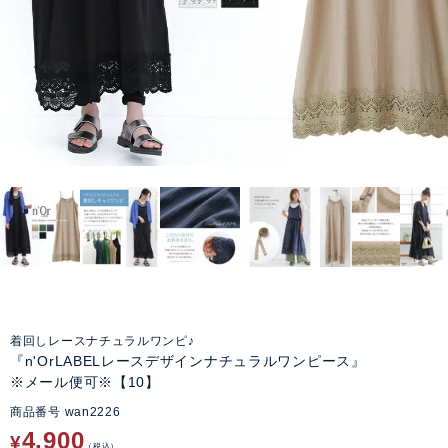
着回しレースナチュラルワンピ♪
『n'OrLABELレースデザインナチュラルワンピース』
※メール便可※【10】
商品番号
wan2226
4,900
¥
税込