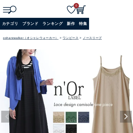
0
検
詳細検索
カテゴリ
ブランド
ランキング
新作
特集
索
+
osharewalker（オシャレウォーカー）
ワンピース
ノースリーブ