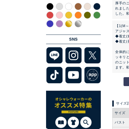
厚手の
れまし
した。私
【1(M～
アジャ
◆着丈(
SNS
◆着丈(
全体的
ッキリ
のニッ
ます。私
サイズ
バスト