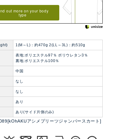
ind out more on your body
type
ght)
1(M～L)：約470g 2(LL～3L)：約510g
表地:ポリエステル97％ ポリウレタン3％
裏地:ポリエステル100％
中国
なし
なし
あり
ト
あり(サイド片側のみ)
jk0089[kOhAKUアシメプリーツジャンパースカート]