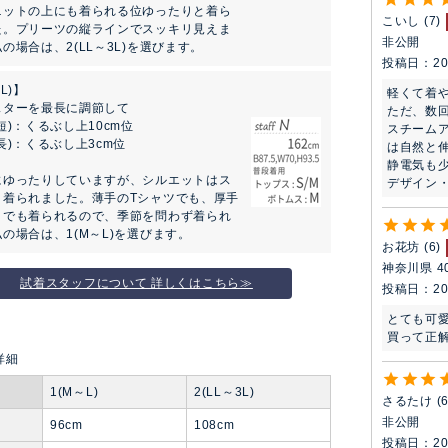
ニットの上にも着られる位ゆったりと着ら
こいし
7
た。プリーツの縦ラインでスッキリ見えま
非公開
の場合は、2(LL～3L)を選びます。
投稿日
20
L)】
軽くて着や
スターを最長に調節して
ただ、数
短)：くるぶし上10cm位
スチーム
長)：くるぶし上3cm位
は自然と伸
静電気も少
にゆったりしていますが、シルエットはス
デザイン
と着られました。薄手のTシャツでも、厚手
トでも着られるので、季節を問わず着られ
の場合は、1(M～L)を選びます。
お花坊
6
神奈川県
4
試着スタッフについて 詳しくはこちら≫
投稿日
20
とても可愛
買って正解
1(M～L)
2(LL～3L)
さるたけ
非公開
96cm
108cm
投稿日
20