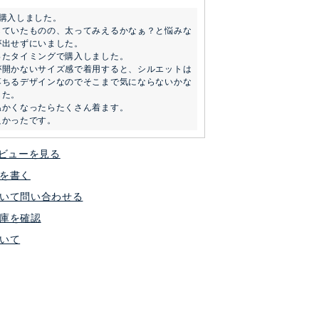
購入しました。

していたものの、太ってみえるかなぁ？と悩みな
出せずにいました。

たタイミングで購入しました。

が開かないサイズ感で着用すると、シルエットは
落ちるデザインなのでそこまで気にならないかな
た。

かくなったらたくさん着ます。

良かったです。
ビューを見る
を書く
いて問い合わせる
庫を確認
いて