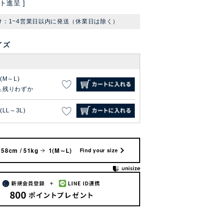
ト進呈 ]
け：1~4営業日以内に発送（休業日は除く）
イズ
1(M～L)
残りわずか
(LL～3L)
158cm / 51kg
1(M～L)
Find your size