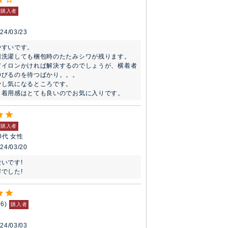
購入者
24/03/23
すいです。

回洗濯しても梱包時のたたみシワが残ります。

アイロンかければ解決するのでしょうが、横着者
びるのを待つばかり。。。

し気になるところです。

・着用感はとても良いのでお気に入りです。
購入者
0代
女性
24/03/20
いです!

でした!
66
購入者
24/03/03