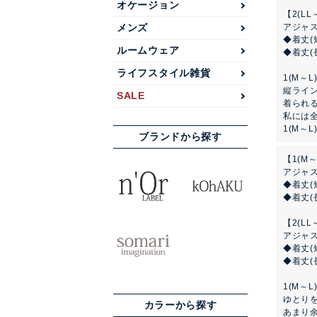
オケージョン
【2(LL
メンズ
アジャ
◆着丈(
ルームウェア
◆着丈(
ライフスタイル雑貨
1(M～
縦ライ
SALE
着られる
私には
1(M～
ブランドから探す
【1(M～
アジャ
◆着丈(
◆着丈(
【2(LL
アジャ
◆着丈(
◆着丈(
1(M～
ゆとり
カラーから探す
あまり余