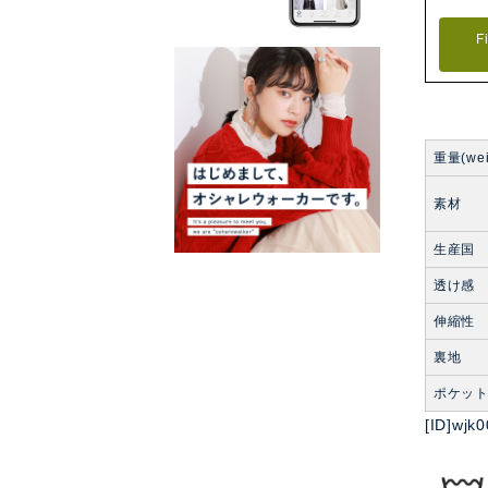
F
重量(wei
素材
生産国
透け感
伸縮性
裏地
ポケッ
[ID]w