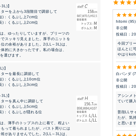
～3L)】
スターを上から3段階目で調節して
短)：くるぶし上7cm位
hitomi
95
長)：くるぶし上2cm位
非公開
L)は、ゆったりしていますが、プリーツの
投稿日
20
ンでスッキリ見えました。厚手のニットを
今回プリ
位の余裕がありました。2(LL～3L)は、
ほんとに可
全体的に大きかったです。私の場合は、
やはりko
L)を選びます。
L)】
白パンダ
スターを最長に調節して
短)：くるぶし上10cm位
非公開
長)：くるぶし上3cm位
投稿日
20
アシンメ
～3L)】
ていて購
スターを真ん中に調節して
短)：くるぶし上5cm位
普段LLサ
長)：くるぶしが隠れる位
たが、気
と思いま
L)は、薄手のトップスの上に着て、程よい
をもって着られましたが、バスト周りには
裕がありませんでした。2(LL～3L)は、