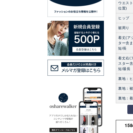
ウエスト
位置)
ヒップ
裾周り
着丈(ア
ター含ま
短/長
着丈右(
スター含
短/最長
裏地：
裏地：
裏地：
15