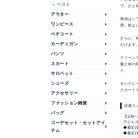
ベスト
で、ひと
アウター
身頃はシ
ワンピース
用。程よ
ペチコート
さらに、
カーディガン
だけます
パンツ
クリーンで
スカート
服と体の
ド。
サロペット
シューズ
センスに
スカート
アクセサリー
ファッション雑貨
バッグ
【1(M～
アジャ
コーデセット・セットアイ
◆着丈(
テム
◆着丈(