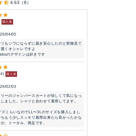
4.63
8
購入者
26/04/05
ーツもシワにならずに届き安心したのと実物見て
愛くオシャレですよ

hakuのデザインは好きです
74
購入者
26/02/03
トリーのジャンパースカートが珍しくて気になっ
入しました。シャツと合わせて着用してます。

イズくらいなのでLL〜3Lのサイズを購入しまし
持ちもう少しスッキリ着用出来たら良かったかな
すが、トータル、満足です。