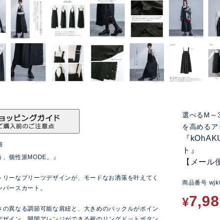
選べるM～
を高めるア
『kOhA
細
ト』
う、個性派MODE。』
【メール
トリーなプリーツデザインが、モードなお洒落を叶えてく
商品番号
wjk
ンパースカート。
7,9
¥
さの異なる調節可能な肩紐と、大きめのバックルがポイン
デザイン。開閉アレンジができる裾のリングドットボタン