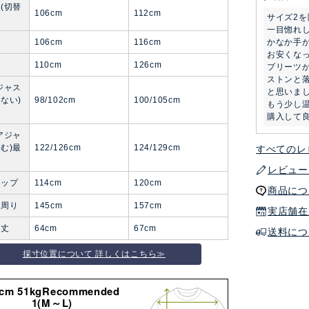
(切替
106cm
112cm
サイズ2を
一目惚れ
かなか手が
106cm
116cm
お安くなっ
110cm
126cm
プリーツ
ストンと
ジャス
と思いまし
ない)
98/102cm
100/105cm
もう少し温
購入して
アジャ
む)最
122/126cm
124/129cm
すべてのレ
レビュー
ヒップ
114cm
120cm
商品につ
裾周り
145cm
157cm
実店舗在
着丈
64cm
67cm
送料につ
採寸位置について 詳しくはこちら≫
8cm 51kgRecommended
1(M～L)