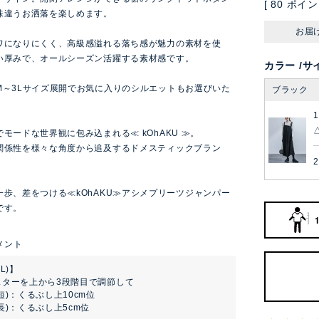
[
80
ポイン
味違うお洒落を楽しめます。
お届
ワになりにくく、高級感溢れる落ち感が魅力の素材を使
い厚みで、オールシーズン活躍する素材感です。
カラー
サ
M～3Lサイズ展開でお気に入りのシルエットもお選びいた
ブラック
。
モードな世界観に包み込まれる≪ kOhAKU ≫。
関係性を様々な角度から追及するドメスティックブラン
2
一歩、差をつける≪kOhAKU≫アシメプリーツジャンパー
です。
L)】
スターを上から3段階目で調節して
短)：くるぶし上10cm位
長)：くるぶし上5cm位