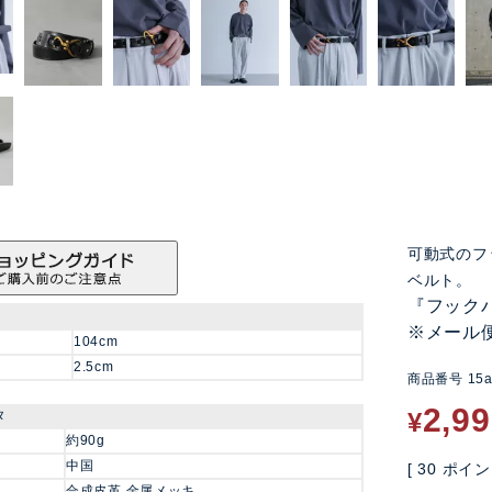
可動式のフ
ベルト。
『フック
※メール
104cm
2.5cm
商品番号
15
2,9
タ
¥
約90g
中国
[
30
ポイン
合成皮革 金属メッキ