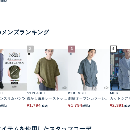
(税込)
のメンズランキング
2
3
4
BEL
n'OrLABEL
n'OrLABEL
MDR
ンスリムパンツ
透かし編みレーストップ
刺繍オープンカラーシャ
カットシア
ス
ツ
ラードジャ
¥
1,794
¥
1,794
¥
2,391
(税込)
(税込)
(税込)
(税込
アイテムを使用したスタッフコーデ