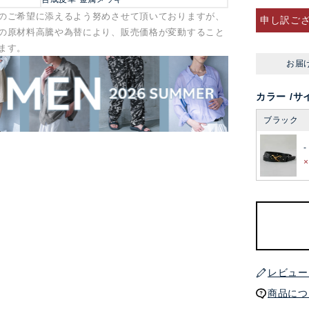
のご希望に添えるよう努めさせて頂いておりますが、
申し訳ご
の原材料高騰や為替により、販売価格が変動すること
ます。
お届
カラー
サ
ブラック
-
レビュー
商品につ