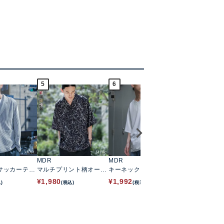
5
6
7
MDR
MDR
MDR
サッカーテー
マルチプリント柄オープ
キーネックニットソート
フェイクスエ
ケット
ンカラーシャツ
ップス
切替デザイン
¥
1,980
¥
1,992
¥
1,992
)
(税込)
(税込)
(税込)