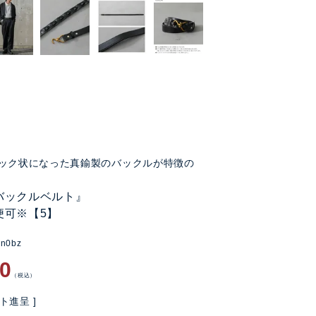
ック状になった真鍮製のバックルが特徴の
バックルベルト』
便可※【5】
an0bz
90
税込
ト進呈 ]