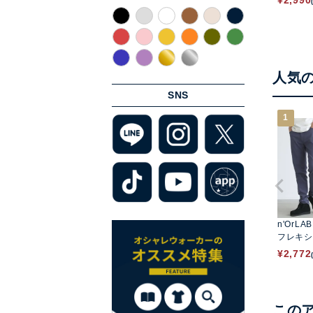
¥
2,990
人気
SNS
1
n'OrLA
フレキシ
¥
2,772
この