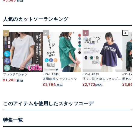
¥
5,585
(税込)
人気のカットソーランキング
1
2
3
4
フレンチTシャツ
n'OrLABEL
n'OrLABEL
n'OrLA
多機能袖タックTシャツ
汗ジミ防止ゆるっとロゴT
配色シ
¥
1,200
(税込)
シャツ
ップス
¥
1,794
¥
2,772
¥
3,96
(税込)
(税込)
このアイテムを使用したスタッフコーデ
特集一覧