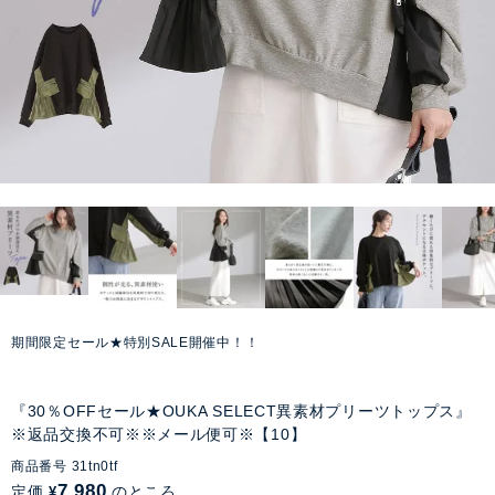
期間限定セール★特別SALE開催中！！
『30％OFFセール★OUKA SELECT異素材プリーツトップス』
※返品交換不可※※メール便可※【10】
商品番号
31tn0tf
7,980
定価
のところ
¥