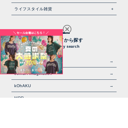
ライフスタイル雑貨
ブランドから探す
category search
n'OrLABEL
somari imagination
kOhAKU
MDR
BUYERS' SELECT