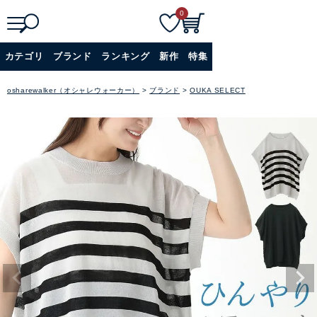
0
検
詳細検索
カテゴリ
ブランド
ランキング
新作
特集
索
+
osharewalker（オシャレウォーカー）
ブランド
OUKA SELECT