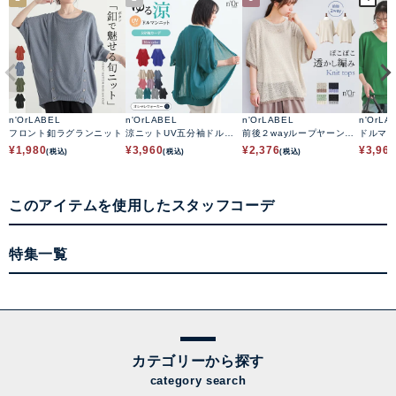
n'OrLABEL
n'OrLABEL
n'OrLABEL
n'OrLA
フロント釦ラグランニット
涼ニットUV五分袖ドルマ
前後２wayループヤーン配
ドルマ
ンカーディガン
色ニット
¥
1,980
¥
3,960
¥
2,376
¥
3,96
(税込)
(税込)
(税込)
このアイテムを使用したスタッフコーデ
特集一覧
カテゴリーから探す
category search