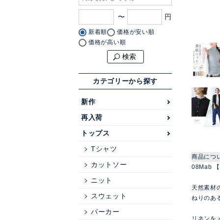
〜
新着順
価格が安い順
価格が高い順
検索
カテゴリーから探す
新作
再入荷
トップス
Tシャツ
商品につ
カットソー
08Mab
ニット
天然素材
スウェット
ねりのあ
パーカー
リネンを