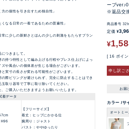
ーブver
く方の個性を引き出すため独自性」
※返品交
たくなる日常の一着であるための普遍性」
商品番号
32t
3,9
定価
¥
日常に少しの新鮮さとほんの少しの刺激をもたらすブラン
1,5
¥
品につきまして。
[
16
ポイン
材の持つ特性として編み上げる行程やプレス仕上げによっ
イズや風合いの個体差が生じる場合がございます。
申し訳ご
時と実寸の長さが変わる可能性がございます。
用の際ピリングが避けられず、完全に防止することはでき
毛玉取り器等で丁寧に取り除いてください。
お届
上、ご購入いただきますようお願いいたします。
試着データ
カラー
サ
【フリーサイズ】
オートミー
157cm
着丈：ヒップにかかる位
 H96
腕周り：ジャスト
バスト：ややゆったり