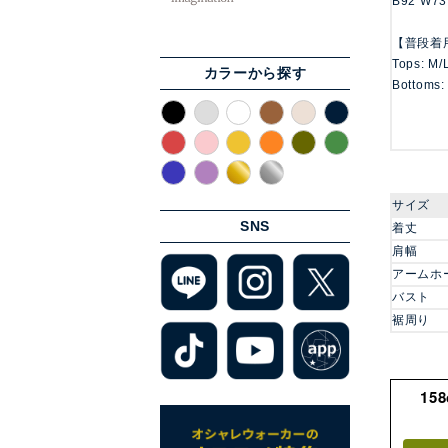
B92 W73
【普段着
Tops: M/
カラーから探す
Bottoms:
サイズ
SNS
着丈
肩幅
アームホ
バスト
裾周り
15