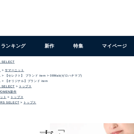
ランキング
新作
特集
マイページ
 SELECT
ト
サマーニット
ム
【セレクト】 ブランド item
08Mab(ゼロハチマブ)
ム
【オリジナル】ブランド item
 SELECT
トップス
WOMEN新作
ット
トップス
RS SELECT
トップス