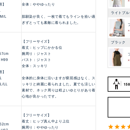
用】
全体：ややゆったり
L
ライトブル
 M/L
肌馴染が良く、一枚で着てもラインを拾い過
ぎずとっても素敵に着られました。
【フリーサイズ】
ブラック
着丈：ヒップにかかる位
157cm
腕周り：ジャスト
 H99
バスト：ジャスト
全体：スッキリ
用】
LL
全体的に身体に沿いますが窮屈感はなく、ス
158
 L/LL
ッキリと綺麗に着られました。夏でも涼しい
素材で、ネック周りは程よいゆとりがあり着
心地が良かったです。
【フリーサイズ】
着丈：ヒップ真ん中より上位
162cm
腕周り：ややゆったり