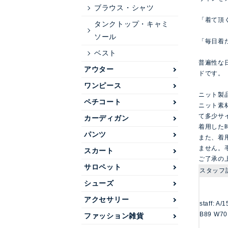
ブラウス・シャツ
「着て頂
タンクトップ・キャミ
ソール
「毎日着
ベスト
普遍性な
アウター
ドです。
ワンピース
ニット製
ペチコート
ニット素
て多少サ
カーディガン
着用した
パンツ
また、着
ません。
スカート
ご了承の
サロペット
スタッフ
シューズ
アクセサリー
staff: A/
B89 W70
ファッション雑貨