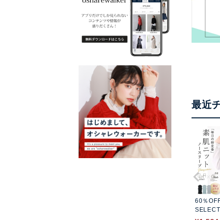
最近
60％OF
SELEC
【OUKA