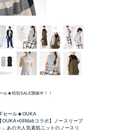
ール★特別SALE開催中！！
FFセール★OUKA
T【OUKA×08Mabコラボ】ノースリーブ
ト』あの大人気素肌ニットのノースリ