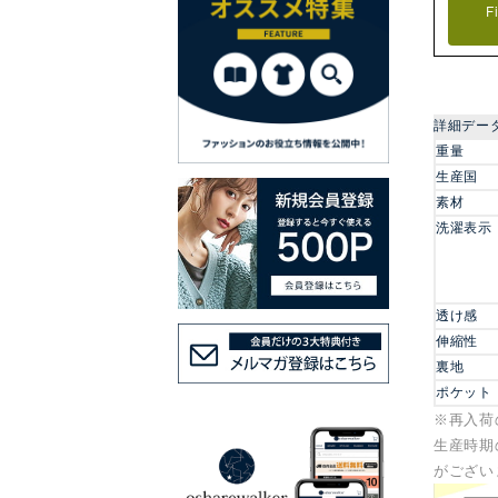
F
詳細デー
重量
生産国
素材
洗濯表示
透け感
伸縮性
裏地
ポケット
※再入荷
生産時期
がござい