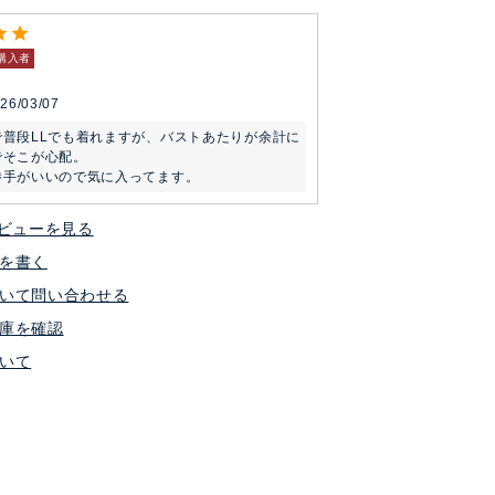
購入者
26/03/07
で普段LLでも着れますが、バストあたりが余計に
そこが心配。

勝手がいいので気に入ってます。
ビューを見る
を書く
いて問い合わせる
庫を確認
いて