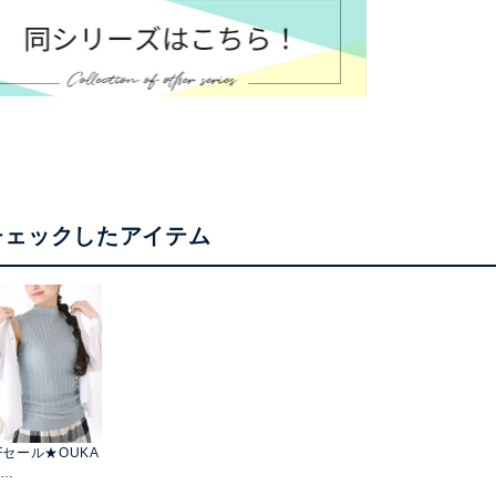
チェックしたアイテム
Fセール★OUKA
T
×08Mabコラ