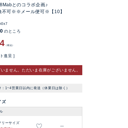
♪08Mabとのコラボ企画♪
換不可※※メール便可※【10】
n0x7
60
のところ
84
税込
ト進呈 ]
ざいません。ただいま在庫がございません。
け：1~4営業日以内に発送（休業日は除く）
イズ
ル
フリーサイズ
—