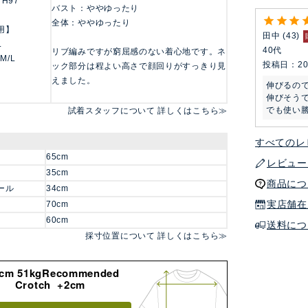
 H97
バスト：ややゆったり
全体：ややゆったり
用】
田中
43
L
40代
リブ編みですが窮屈感のない着心地です。ネ
 M/L
投稿日
20
ック部分は程よい高さで顔回りがすっきり見
えました。
伸びるの
伸びそうで
でも使い
試着スタッフについて 詳しくはこちら≫
すべてのレ
65cm
レビュー
35cm
商品につ
ール
34cm
実店舗在
70cm
60cm
送料につ
採寸位置について 詳しくはこちら≫
8cm 51kgRecommended
Crotch +2cm