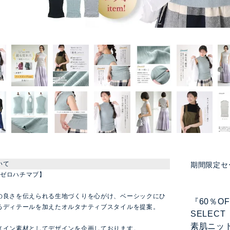
いて
期間限定セ
 【ゼロハチマブ】
の良さを伝えられる生地づくりを心がけ、ベーシックにひ
『60％O
るディテールを加えたオルタナティブスタイルを提案。
SELEC
素肌ニッ
メイン素材としてデザインを企画しております。