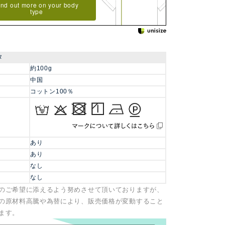
ind out more on your body
type
タ
約100g
中国
コットン100％
あり
あり
なし
なし
のご希望に添えるよう努めさせて頂いておりますが、
の原材料高騰や為替により、販売価格が変動すること
ます。