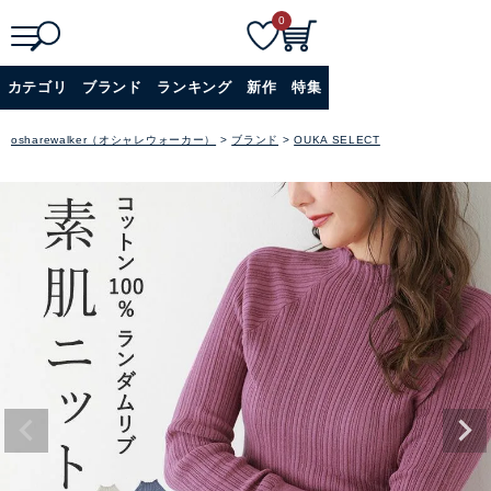
0
検
詳細検索
カテゴリ
ブランド
ランキング
新作
特集
索
+
osharewalker（オシャレウォーカー）
ブランド
OUKA SELECT