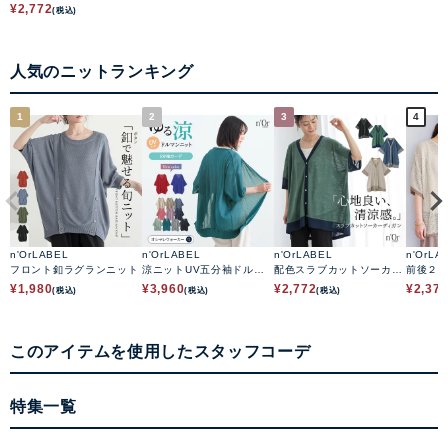
コットンリブメローネック
¥
2,772
(税込)
ニット
人気のニットランキング
1
2
3
4
n'OrLABEL
n'OrLABEL
n'OrLABEL
n'OrLA
フロント釦ラグランニット
涼ニットUV五分袖ドルマ
配色スラブカットソーカー
前後２w
ンカーディガン
ディガン
色ニッ
¥
1,980
¥
3,960
¥
2,772
¥
2,37
(税込)
(税込)
(税込)
このアイテムを使用したスタッフコーデ
特集一覧