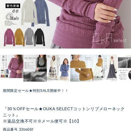
期間限定セール★特別SALE開催中！！
『30％OFFセール★OUKA SELECTコットンリブメローネック
ニット』
※返品交換不可※※メール便可※【10】
商品番号
33tm08f