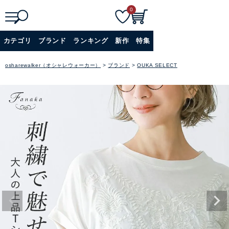
0
検
詳細検索
カテゴリ
ブランド
ランキング
新作
特集
索
+
osharewalker（オシャレウォーカー）
ブランド
OUKA SELECT