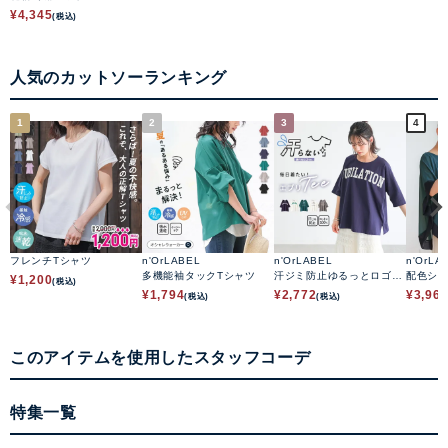
¥
4,345
(税込)
人気のカットソーランキング
1
2
3
4
フレンチTシャツ
n'OrLABEL
n'OrLABEL
n'OrLA
多機能袖タックTシャツ
汗ジミ防止ゆるっとロゴT
配色シ
¥
1,200
(税込)
シャツ
ップス
¥
1,794
¥
2,772
¥
3,96
(税込)
(税込)
このアイテムを使用したスタッフコーデ
特集一覧