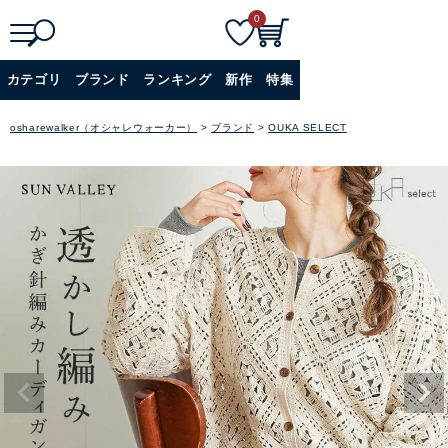
0
検
詳細検索
カテゴリ
ブランド
ランキング
新作
特集
索
+
osharewalker（オシャレウォーカー）
ブランド
OUKA SELECT