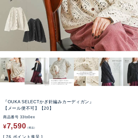
『OUKA SELECTかぎ針編みカーディガン』
【メール便不可】【20】
商品番号
33to0ex
7,590
¥
税込
[
76
ポイント進呈 ]