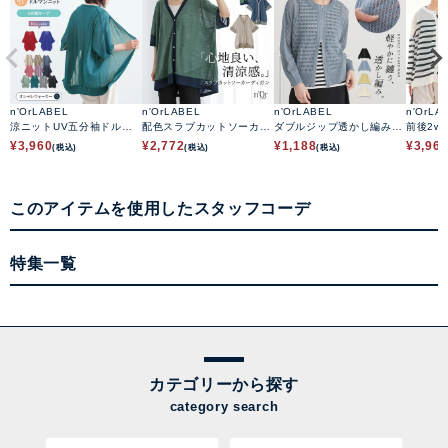
n'OrLABEL
n'OrLABEL
n'OrLABEL
n'OrLA
涼ニットUV五分袖ドルマ
配色スラブカットソーカー
ダブルジップ透かし編みニ
前後2w
ンカーディガン
ディガン
ットカーディガン
ーディ
¥
3,960
¥
2,772
¥
1,188
¥
3,96
(税込)
(税込)
(税込)
このアイテムを使用したスタッフコーデ
特集一覧
カテゴリーから探す
category search