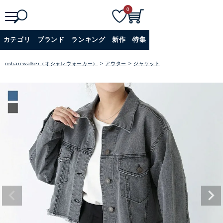
0
検
詳細検索
カテゴリ
ブランド
ランキング
新作
特集
索
+
osharewalker（オシャレウォーカー）
アウター
ジャケット