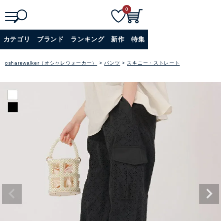
0
検
詳細検索
カテゴリ
ブランド
ランキング
新作
特集
索
+
osharewalker（オシャレウォーカー）
パンツ
スキニー・ストレート