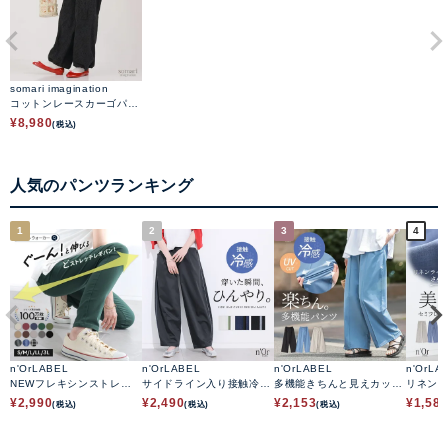
somari imagination
コットンレースカーゴパン
ツ
¥
8,980
(税込)
人気のパンツランキング
1
2
3
4
n'OrLABEL
n'OrLABEL
n'OrLABEL
n'OrLA
NEWフレキシンストレッ
サイドライン入り接触冷感
多機能きちんと見えカット
リネン
チレギパン
カーブパンツ
ソーワイドパンツ
アパン
¥
2,990
¥
2,490
¥
2,153
¥
1,58
(税込)
(税込)
(税込)