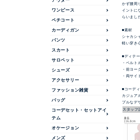
アウター
かず腰周
ワンピース
イントに
らいまし
ペチコート
カーディガン
■素材
シャカシ
パンツ
軽い穿き
スカート
■ディテ
サロペット
・ベルト
・前ヨー
シューズ
・両サイ
アクセサリー
■コーデ
ファッション雑貨
カジュア
バッグ
プルなデ
スタッフ
コーデセット・セットアイ
テム
オケージョン
メンズ