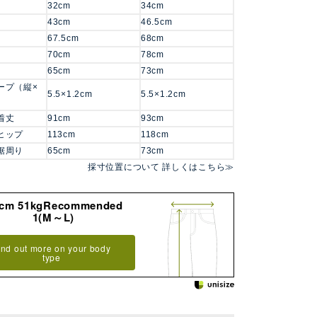
）
32cm
34cm
）
43cm
46.5cm
67.5cm
68cm
70cm
78cm
65cm
73cm
ープ（縦×
5.5×1.2cm
5.5×1.2cm
着丈
91cm
93cm
ヒップ
113cm
118cm
裾周り
65cm
73cm
採寸位置について 詳しくはこちら≫
8cm 51kgRecommended
1(M～L)
ind out more on your body
type