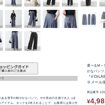
選べるM～
かなパンツ
『n'Or
いて
※メール
商品番号
12b
ン
のある薄手の軽やかなパンツ。やや長めの丈感で大人っぽ
4,9
¥
のアイテム。タックを2本入れることで、お腹周りは張り付