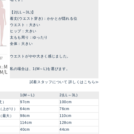
【2(LL～3L)】
着丈(ウエスト穿き)：かかとが隠れる位
ウエスト：大きい
ヒップ：大きい
太もも周り：ゆったり
全体：大きい
ウエストがやや大きく感じました。
私の場合は、1(M～L)を選びます。
試着スタッフについて 詳しくはこちら≫
1(M～L)
2(LL～3L)
丈）
97cm
100cm
（上がり）
64cm
76cm
（最大）
98cm
110cm
114cm
128cm
40cm
44cm