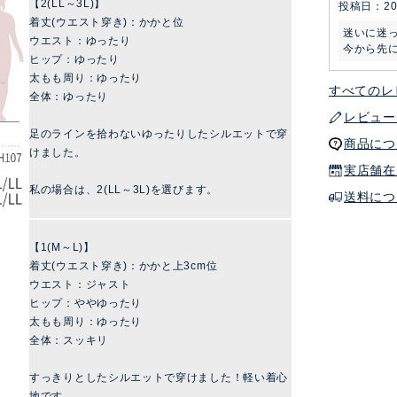
【2(LL～3L)】
投稿日
20
着丈(ウエスト穿き)：かかと位
迷いに迷っ
ウエスト：ゆったり
今から先
ヒップ：ゆったり
太もも周り：ゆったり
すべてのレ
全体：ゆったり
レビュー
足のラインを拾わないゆったりしたシルエットで穿
商品につ
けました。
実店舗在
私の場合は、2(LL～3L)を選びます。
送料につ
【1(M～L)】
着丈(ウエスト穿き)：かかと上3cm位
ウエスト：ジャスト
ヒップ：ややゆったり
太もも周り：ゆったり
全体：スッキリ
すっきりとしたシルエットで穿けました！軽い着心
地です。