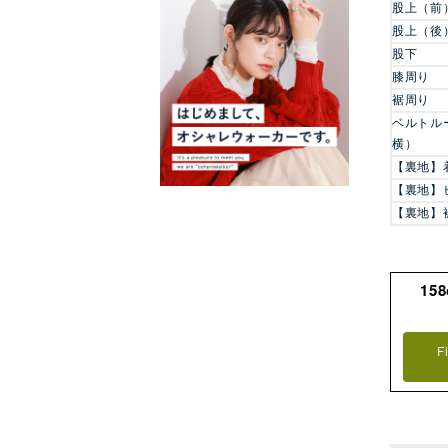
股上（前
股上（後
股下
膝周り
裾周り
ベルトル
横）
【裏地】
【裏地】
【裏地】
15
F