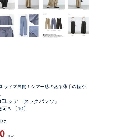
3Lサイズ展開！シアー感のある薄手の軽や
。
LABELシアータックパンツ』
便可※【10】
l37f
80
税込