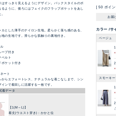
りはすっきり見えるようにデザイン。バックスタイルのポ
[
50
ポイン
なるように、後ろにはフェイクのフラップポケットをあし
た。
お届
カラー
サ
ャカとした薄手のナイロン生地。柔らかく落ち感のある、
心地の生地です。滑らかな肌触りの裏地付き。
ベージュ
ール
ループ付き
クベルト
ドポケット付き
2
ィネート
スモーキー
ルからエフォートレス、ナチュラルな着こなしまで、シン
ザインで着回しに活躍する一枚です。
試着データ
2
【1(M～L)】
着丈(ウエスト穿き)：かかと位