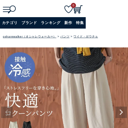
0
検
詳細検索
カテゴリ
ブランド
ランキング
新作
特集
索
+
osharewalker（オシャレウォーカー）
パンツ
ワイド・ガウチョ