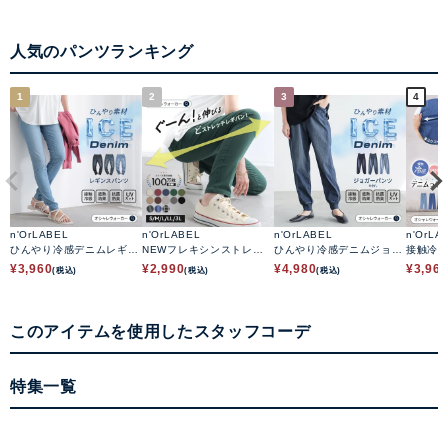
人気のパンツランキング
1
2
3
4
n'OrLABEL
n'OrLABEL
n'OrLABEL
n'OrLA
ひんやり冷感デニムレギパ
NEWフレキシンストレッ
ひんやり冷感デニムジョガ
接触冷
ン
チレギパン
ーパンツ
テーパ
¥
3,960
¥
2,990
¥
4,980
¥
3,96
(税込)
(税込)
(税込)
このアイテムを使用したスタッフコーデ
特集一覧